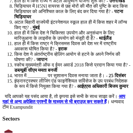
हाल ही में किस राज्य ने अटल आयुष्मान योजना शुरू की? -
उत्तराखंड
चिड़ियाघर में H5NI वायरस से छह मोरों की मौत की पुष्टि के बाद किस
चिड़ियाघर को अनिश्चित काल के लिए बंद कर दिया गया है? -
पटना
चिड़ियाघर
अटल बिहारी वाजपेयी इंटरनेशनल स्कूल हाल ही में किस शहर में लॉन्च
किए गए? -
मुंबई
हाल ही में किस देश ने चिकित्सा उपयोग और अनुसंधान के लिए
मारिजुआना के लाइसेंस के उपयोग को मंजूरी दी है? -
थाईलैंड
हाल ही में किस राष्ट्र ने क्रिसमस दिवस को देश भर में राष्ट्रीय
अवकाश घोषित किया है? -
इराक
किस देश ने अंतर्राष्ट्रीय व्हेलिंग आयोग से हटने के अपने निर्णय की
घोषणा की? -
जापान
स्कोच मुख्यमंत्री ऑफ द ईयर अवार्ड 2018 किसे प्रदान किया गया है? -
डब्ल्यूबी
सीएम
ममता
बनर्जी
भारत में ________ पर सुशासन दिवस मनाया जाता है। -
25
दिसंबर
इंफ्रास्ट्रक्चर लीजिंग एंड फाइनेंशियल सर्विसेज के उप प्रबंध निदेशक
के रूप में किसे नियुक्त किया गया है? -
आईएएस
अधिकारी
बिजय
कुमार
यदि आपको यह पसंद आया है, तो कृपया इसे सभी के साथ साझा करें।
आप
यहां से अन्य अपेक्षित प्रश्नों के माध्यम से भी ब्राउज़ कर सकते हैं
। धन्यवाद
टीम Exampundit
Sectors