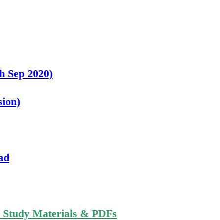
h Sep 2020)
sion)
ad
n Study Materials & PDFs