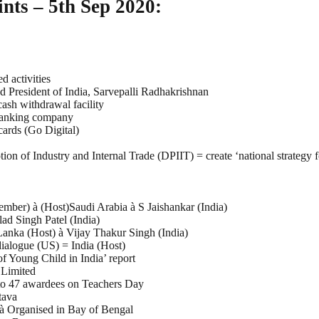
nts – 5th Sep 2020:
d activities
d President of India, Sarvepalli Radhakrishnan
sh withdrawal facility
 banking company
cards (Go Digital)
on of Industry and Internal Trade (DPIIT) = create ‘national strategy f
mber) à (Host)Saudi Arabia à S Jaishankar (India)
ad Singh Patel (India)
nka (Host) à Vijay Thakur Singh (India)
dialogue (US) = India (Host)
f Young Child in India’ report
Limited
 to 47 awardees on Teachers Day
tava
 Organised in Bay of Bengal