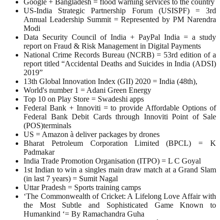
Google + Bangladesh = flood warning services to the country
US-India Strategic Partnership Forum (USISPF) = 3rd
Annual Leadership Summit = Represented by PM Narendra
Modi
Data Security Council of India + PayPal India = a study
report on Fraud & Risk Management in Digital Payments
National Crime Records Bureau (NCRB) = 53rd edition of a
report titled “Accidental Deaths and Suicides in India (ADSI)
2019”
13th Global Innovation Index (GII) 2020 = India (48th),
World's number 1 = Adani Green Energy
Top 10 on Play Store = Swadeshi apps
Federal Bank + Innoviti = to provide Affordable Options of
Federal Bank Debit Cards through Innoviti Point of Sale
(POS)terminals
US = Amazon à deliver packages by drones
Bharat Petroleum Corporation Limited (BPCL) = K
Padmakar
India Trade Promotion Organisation (ITPO) = L C Goyal
1st Indian to win a singles main draw match at a Grand Slam
(in last 7 years) = Sumit Nagal
Uttar Pradesh = Sports training camps
‘The Commonwealth of Cricket: A Lifelong Love Affair with
the Most Subtle and Sophisticated Game Known to
Humankind ‘= By Ramachandra Guha