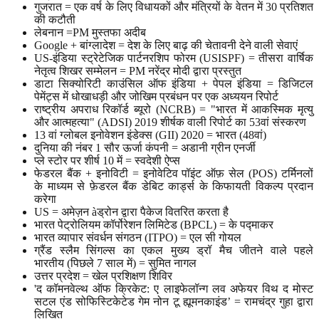
गुजरात = एक वर्ष के लिए विधायकों और मंत्रियों के वेतन में 30 प्रतिशत
की कटौती
लेबनान =PM मुस्तफा अदीब
Google + बांग्लादेश = देश के लिए बाढ़ की चेतावनी देने वाली सेवाएं
US-इंडिया स्ट्रेटेजिक पार्टनरशिप फोरम (USISPF) = तीसरा वार्षिक
नेतृत्व शिखर सम्मेलन = PM नरेंद्र मोदी द्वारा प्रस्तुत
डाटा सिक्योरिटी काउंसिल ऑफ इंडिया + पेपल इंडिया = डिजिटल
पेमेंट्स में धोखाधड़ी और जोखिम प्रबंधन पर एक अध्ययन रिपोर्ट
राष्ट्रीय अपराध रिकॉर्ड ब्यूरो (NCRB) = "भारत में आकस्मिक मृत्यु
और आत्महत्या" (ADSI) 2019 शीर्षक वाली रिपोर्ट का 53वां संस्करण
13 वां ग्लोबल इनोवेशन इंडेक्स (GII) 2020 = भारत (48वां)
दुनिया की नंबर 1 सौर ऊर्जा कंपनी = अडानी ग्रीन एनर्जी
प्ले स्टोर पर शीर्ष 10 में = स्वदेशी ऐप्स
फेडरल बैंक + इनोविटी = इनोवेटिव पॉइंट ऑफ़ सेल (POS) टर्मिनलों
के माध्यम से फ़ेडरल बैंक डेबिट कार्ड्स के किफायती विकल्प प्रदान
करेगा
US = अमेज़न àड्रोन द्वारा पैकेज वितरित करता है
भारत पेट्रोलियम कॉर्पोरेशन लिमिटेड (BPCL) = के पद्माकर
भारत व्यापार संवर्धन संगठन (ITPO) = एल सी गोयल
ग्रैंड स्लैम सिंगल्स का एकल मुख्य ड्रॉ मैच जीतने वाले पहले
भारतीय (पिछले 7 साल में) = सुमित नागल
उत्तर प्रदेश = खेल प्रशिक्षण शिविर
'द कॉमनवेल्थ ऑफ क्रिकेट: ए लाइफेलॉन्ग लव अफेयर विथ द मोस्ट
सटल एंड सोफिस्टिकेटेड गेम नोन टू ह्यूमनकाइंड’ = रामचंद्र गुहा द्वारा
लिखित