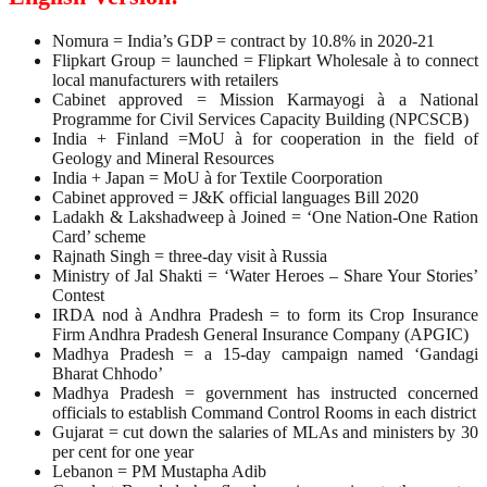
Nomura = India’s GDP = contract by 10.8% in 2020-21
Flipkart Group = launched = Flipkart Wholesale à to connect
local manufacturers with retailers
Cabinet approved = Mission Karmayogi à a National
Programme for Civil Services Capacity Building (NPCSCB)
India + Finland =MoU à for cooperation in the field of
Geology and Mineral Resources
India + Japan = MoU à for Textile Coorporation
Cabinet approved = J&K official languages Bill 2020
Ladakh & Lakshadweep à Joined = ‘One Nation-One Ration
Card’ scheme
Rajnath Singh = three-day visit à Russia
Ministry of Jal Shakti = ‘Water Heroes – Share Your Stories’
Contest
IRDA nod à Andhra Pradesh = to form its Crop Insurance
Firm Andhra Pradesh General Insurance Company (APGIC)
Madhya Pradesh = a 15-day campaign named ‘Gandagi
Bharat Chhodo’
Madhya Pradesh = government has instructed concerned
officials to establish Command Control Rooms in each district
Gujarat = cut down the salaries of MLAs and ministers by 30
per cent for one year
Lebanon = PM Mustapha Adib