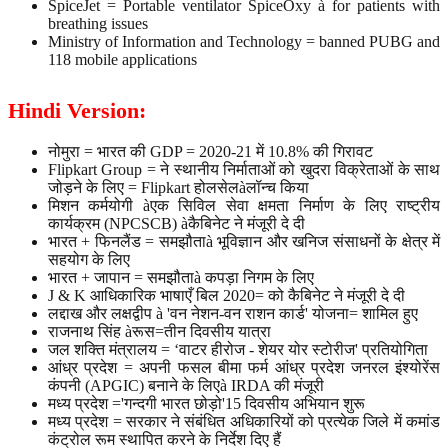
SpiceJet = Portable ventilator SpiceOxy à for patients with
breathing issues
Ministry of Information and Technology = banned PUBG and
118 mobile applications
Hindi Version:
नोमुरा = भारत की GDP = 2020-21 में 10.8% की गिरावट
Flipkart Group = ने स्थानीय निर्माताओं को खुदरा विक्रेताओं के साथ
जोड़ने के लिए = Flipkart होलसेलàलॉन्च किया
मिशन कर्मयोगी àएक सिविल सेवा क्षमता निर्माण के लिए राष्ट्रीय
कार्यक्रम (NPCSCB) àकैबिनेट ने मंजूरी दे दी
भारत + फिनलैंड = समझौताà भूविज्ञान और खनिज संसाधनों के क्षेत्र में
सहयोग के लिए
भारत + जापान = समझौताà कपड़ा निगम के लिए
J & K आधिकारिक भाषाएँ बिल 2020= को कैबिनेट ने मंजूरी दे दी
लद्दाख और लक्षद्वीप à 'वन नेशन-वन राशन कार्ड' योजना= शामिल हुए
राजनाथ सिंह àरूस=तीन दिवसीय यात्रा
जल शक्ति मंत्रालय = ‘वाटर हीरोज - शेयर योर स्टोरीज' प्रतियोगिता
आंध्र प्रदेश = अपनी फसल बीमा फर्म आंध्र प्रदेश जनरल इंश्योरेंस
कंपनी (APGIC) बनाने के लिएà IRDA की मंजूरी
मध्य प्रदेश ='गन्दगी भारत छोड़ो'15 दिवसीय अभियान शुरू
मध्य प्रदेश = सरकार ने संबंधित अधिकारियों को प्रत्येक जिले में कमांड
कंट्रोल रूम स्थापित करने के निर्देश दिए हैं