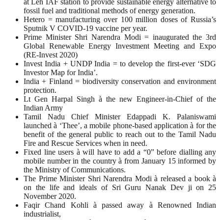
at Leh IAF station to provide sustainable energy alternative to
fossil fuel and traditional methods of energy generation.
Hetero = manufacturing over 100 million doses of Russia’s
Sputnik V COVID-19 vaccine per year.
Prime Minister Shri Narendra Modi = inaugurated the 3rd
Global Renewable Energy Investment Meeting and Expo
(RE-Invest 2020)
Invest India + UNDP India = to develop the first-ever ‘SDG
Investor Map for India’.
India + Finland = biodiversity conservation and environment
protection.
Lt Gen Harpal Singh à the new Engineer-in-Chief of the
Indian Army
Tamil Nadu Chief Minister Edappadi K. Palaniswami
launched à ‘Thee’, a mobile phone-based application à for the
benefit of the general public to reach out to the Tamil Nadu
Fire and Rescue Services when in need.
Fixed line users à will have to add a “0” before dialling any
mobile number in the country à from January 15 informed by
the Ministry of Communications.
The Prime Minister Shri Narendra Modi à released a book à
on the life and ideals of Sri Guru Nanak Dev ji on 25
November 2020.
Faqir Chand Kohli à passed away à Renowned Indian
industrialist,