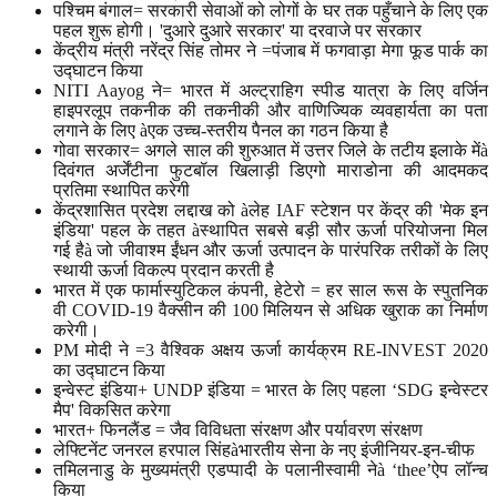
पश्चिम बंगाल= सरकारी सेवाओं को लोगों के घर तक पहुँचाने के लिए एक
पहल शुरू होगी। 'दुआरे दुआरे सरकार' या दरवाजे पर सरकार
केंद्रीय मंत्री नरेंद्र सिंह तोमर ने =पंजाब में फगवाड़ा मेगा फूड पार्क का
उद्घाटन किया
NITI Aayog ने= भारत में अल्ट्राहिग स्पीड यात्रा के लिए वर्जिन
हाइपरलूप तकनीक की तकनीकी और वाणिज्यिक व्यवहार्यता का पता
लगाने के लिए àएक उच्च-स्तरीय पैनल का गठन किया है
गोवा सरकार= अगले साल की शुरुआत में उत्तर जिले के तटीय इलाके मेंà
दिवंगत अर्जेंटीना फुटबॉल खिलाड़ी डिएगो माराडोना की आदमकद
प्रतिमा स्थापित करेगी
केंद्रशासित प्रदेश लद्दाख को àलेह IAF स्टेशन पर केंद्र की 'मेक इन
इंडिया' पहल के तहत àस्थापित सबसे बड़ी सौर ऊर्जा परियोजना मिल
गई हैà जो जीवाश्म ईंधन और ऊर्जा उत्पादन के पारंपरिक तरीकों के लिए
स्थायी ऊर्जा विकल्प प्रदान करती है
भारत में एक फार्मास्युटिकल कंपनी, हेटेरो = हर साल रूस के स्पुतनिक
वी COVID-19 वैक्सीन की 100 मिलियन से अधिक खुराक का निर्माण
करेगी।
PM मोदी ने =3 वैश्विक अक्षय ऊर्जा कार्यक्रम RE-INVEST 2020
का उद्घाटन किया
इन्वेस्ट इंडिया+ UNDP इंडिया = भारत के लिए पहला ‘SDG इन्वेस्टर
मैप' विकसित करेगा
भारत+ फिनलैंड = जैव विविधता संरक्षण और पर्यावरण संरक्षण
लेफ्टिनेंट जनरल हरपाल सिंहàभारतीय सेना के नए इंजीनियर-इन-चीफ
तमिलनाडु के मुख्यमंत्री एडप्पादी के पलानीस्वामी नेà ‘thee’ऐप लॉन्च
किया