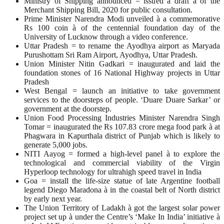
Ministry of Shipping announced = issued a draft à of the
Merchant Shipping Bill, 2020 for public consultation.
Prime Minister Narendra Modi unveiled à a commemorative
Rs 100 coin à of the centennial foundation day of the
University of Lucknow through a video conference.
Uttar Pradesh = to rename the Ayodhya airport as Maryada
Purushottam Sri Ram Airport, Ayodhya, Uttar Pradesh.
Union Minister Nitin Gadkari = inaugurated and laid the
foundation stones of 16 National Highway projects in Uttar
Pradesh
West Bengal = launch an initiative to take government
services to the doorsteps of people. ‘Duare Duare Sarkar’ or
government at the doorstep.
Union Food Processing Industries Minister Narendra Singh
Tomar = inaugurated the Rs 107.83 crore mega food park à at
Phagwara in Kapurthala district of Punjab which is likely to
generate 5,000 jobs.
NITI Aayog = formed a high-level panel à to explore the
technological and commercial viability of the Virgin
Hyperloop technology for ultrahigh speed travel in India
Goa = install the life-size statue of late Argentine football
legend Diego Maradona à in the coastal belt of North district
by early next year.
The Union Territory of Ladakh à got the largest solar power
project set up à under the Centre’s ‘Make In India’ initiative à