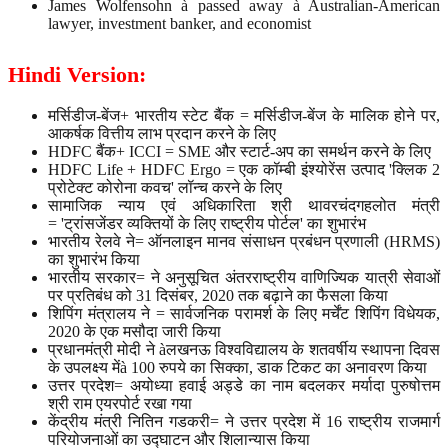
James Wolfensohn à passed away à Australian-American
lawyer, investment banker, and economist
Hindi Version:
मर्सिडीज-बेंज+ भारतीय स्टेट बैंक = मर्सिडीज-बेंज के मालिक होने पर,
आकर्षक वित्तीय लाभ प्रदान करने के लिए
HDFC बैंक+ ICCI = SME और स्टार्ट-अप का समर्थन करने के लिए
HDFC Life + HDFC Ergo = एक कॉम्बी इंश्योरेंस उत्पाद 'क्लिक 2
प्रोटेक्ट कोरोना कवच' लॉन्च करने के लिए
सामाजिक न्याय एवं अधिकारिता श्री थावरचंदगहलोत मंत्री
= 'ट्रांसजेंडर व्यक्तियों के लिए राष्ट्रीय पोर्टल' का शुभारंभ
भारतीय रेलवे ने= ऑनलाइन मानव संसाधन प्रबंधन प्रणाली (HRMS)
का शुभारंभ किया
भारतीय सरकार= ने अनुसूचित अंतरराष्ट्रीय वाणिज्यिक यात्री सेवाओं
पर प्रतिबंध को 31 दिसंबर, 2020 तक बढ़ाने का फैसला किया
शिपिंग मंत्रालय ने = सार्वजनिक परामर्श के लिए मर्चेंट शिपिंग विधेयक,
2020 के एक मसौदा जारी किया
प्रधानमंत्री मोदी ने àलखनऊ विश्वविद्यालय के शतवर्षीय स्थापना दिवस
के उपलक्ष्य मेंà 100 रुपये का सिक्का, डाक टिकट का अनावरण किया
उत्तर प्रदेश= अयोध्या हवाई अड्डे का नाम बदलकर मर्यादा पुरुषोत्तम
श्री राम एयरपोर्ट रखा गया
केंद्रीय मंत्री नितिन गडकरी= ने उत्तर प्रदेश में 16 राष्ट्रीय राजमार्ग
परियोजनाओं का उद्घाटन और शिलान्यास किया