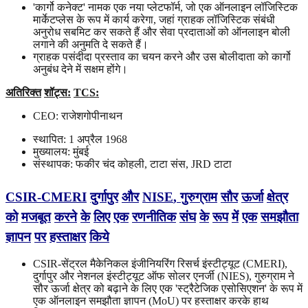
'कार्गो कनेक्ट' नामक एक नया प्लेटफॉर्म, जो एक ऑनलाइन लॉजिस्टिक
मार्केटप्लेस के रूप में कार्य करेगा, जहां ग्राहक लॉजिस्टिक संबंधी
अनुरोध सबमिट कर सकते हैं और सेवा प्रदाताओं को ऑनलाइन बोली
लगाने की अनुमति दे सकते हैं।
ग्राहक पसंदीदा प्रस्ताव का चयन करने और उस बोलीदाता को कार्गो
अनुबंध देने में सक्षम होंगे।
अतिरिक्त
शॉट्स
:
TCS:
CEO: राजेशगोपीनाथन
स्थापित: 1 अप्रैल 1968
मुख्यालय: मुंबई
संस्थापक: फकीर चंद कोहली, टाटा संस, JRD टाटा
CSIR
-
CMERI
दुर्गापुर
और
NISE
,
गुरुग्राम
सौर
ऊर्जा
क्षेत्र
को
मजबूत
करने
के
लिए
एक
रणनीतिक
संघ
के
रूप
में
एक
समझौता
ज्ञापन
पर
हस्ताक्षर
किये
CSIR-सेंट्रल मैकेनिकल इंजीनियरिंग रिसर्च इंस्टीट्यूट (CMERI),
दुर्गापुर और नेशनल इंस्टीट्यूट ऑफ सोलर एनर्जी (NIES), गुरुग्राम ने
सौर ऊर्जा क्षेत्र को बढ़ाने के लिए एक 'स्ट्रैटेजिक एसोसिएशन' के रूप में
एक ऑनलाइन समझौता ज्ञापन (MoU) पर हस्ताक्षर करके हाथ