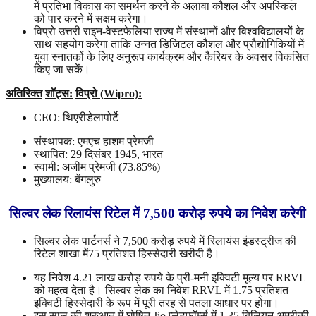
में प्रतिभा विकास का समर्थन करने के अलावा कौशल और अपस्किल
को पार करने में सक्षम करेगा।
विप्रो उत्तरी राइन-वेस्टफेलिया राज्य में संस्थानों और विश्वविद्यालयों के
साथ सहयोग करेगा ताकि उन्नत डिजिटल कौशल और प्रौद्योगिकियों में
युवा स्नातकों के लिए अनुरूप कार्यक्रम और कैरियर के अवसर विकसित
किए जा सकें।
अतिरिक्त
शॉट्स
:
विप्रो (Wipro):
CEO: थिएरीडेलापोर्टे
संस्थापक: एमएच हाशम प्रेमजी
स्थापित: 29 दिसंबर 1945, भारत
स्वामी: अजीम प्रेमजी (73.85%)
मुख्यालय: बेंगलुरु
सिल्वर
लेक
रिलायंस
रिटेल
में
7,500
करोड़
रुपये
का
निवेश
करेगी
सिल्वर लेक पार्टनर्स ने 7,500 करोड़ रुपये में रिलायंस इंडस्ट्रीज की
रिटेल शाखा में75 प्रतिशत हिस्सेदारी खरीदी है।
यह निवेश 4.21 लाख करोड़ रुपये के प्री-मनी इक्विटी मूल्य पर RRVL
को महत्व देता है। सिल्वर लेक का निवेश RRVL में 1.75 प्रतिशत
इक्विटी हिस्सेदारी के रूप में पूरी तरह से पतला आधार पर होगा।
इस साल की शुरुआत में घोषित Jio प्लेटफॉर्म्स में 1.35 बिलियन अमरीकी