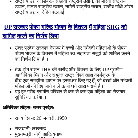
राष्ट्रीय उद्यान: डिब्रू- सैखोवा राष्ट्रीय उद्यान, काजीरंगा राष्ट्रीय
उद्यान, मानस राष्ट्रीय उद्यान, नामेरी राष्ट्रीय उद्यान, राजीव गांधी ओरंग
राष्ट्रीय उद्यान, देहिंग पटकाई
UP
सरकार
पोषण
गरिष्ठ
भोजन
के
वितरण
में
महिला
SHG
को
शामिल
करने
का
निर्णय
लिया
उत्तर प्रदेश सरकार नेराज्य में बच्चों और गर्भवती महिलाओं के पोषण
पोषण भोजन के वितरण में महिला स्व-सहायता समूहों को शामिल करने
का निर्णय लिया है ।
टेक-होम राशन THR की खरीद और वितरण के लिए UP ग्रामीण
आजीविका मिशन और संयुक्त राष्ट्र विश्व खाद्य कार्यक्रम के
बीच एक समझौता ज्ञापन पर हस्ताक्षर किए गए हैं, जो बच्चों और गर्भवती
महिलाओं को दिए जाने वाले ऊर्जा घने खाद्य पदार्थ हैं।
यह हर गरीब ग्रामीण परिवार से कम से कम एक महिला का रोजगार
सुनिश्चित करेगा ।
अतिरिक्त
शॉट्स
:
उत्तर
प्रदेश
:
राज्य दिवस: 26 जनवरी, 1950
राजधानी: लखनऊ
मुख्यमंत्री: योगी आदित्यनाथ