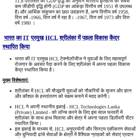
11.8 प्रतिशत की GDP वृद्धि का अनुमान भारतीय इतिहास की सबसे
कम जीडीपी वृद्धि होगी (GDP का आंकड़ा वित्तीय वर्ष 1951 से उपलब्ध
है) और आर्थिक संकुचन का छठा उदाहरण है, अन्य वित्तीय वर्ष 1958,
वित्त वर्ष -1966, वित्त वर्ष में रहा है। -1967, वित्त वर्ष 1973 और वित्त
वर्ष 1980 ।
भारत
का
IT
प्रमुख
HCL
श्रीलंका
में
पहला
विकास
केंद्र
स्थापित
किया
भारत की IT प्रमुख HCL टेक्नोलॉजीज ने युवाओं के लिए महत्वपूर्ण
रोजगार के अवसर पैदा करने के लिए श्रीलंका में अपना पहला विकास
केंद्र स्थापित किया है।
मुख्य
विशेषताएं
:
श्रीलंका में HCL की मौजूदगी युवाओं को नौकरियों के सृजन और ज्ञान
और कौशल के हस्तांतरण को सक्षम बनाने में मदद करेगी।
HCL ने अपनी स्थानीय इकाई - HCL Technologies Lanka
(Private) Limited - को लॉन्च करने के लिए इस साल फरवरी में
श्रीलंका के साथ हाथ मिलाया और क्षेत्र में अपना पहला डिलीवरी सेंटर
स्थापित किया।
इस इकाई के माध्यम से, HCL अनुप्रयोगों और सिस्टम एकीकरण सेवाओं
और बुनियादी ढांचे सेवाओं के क्षेत्रों में वैश्विक ग्राहकों को सेवाएं प्रदान