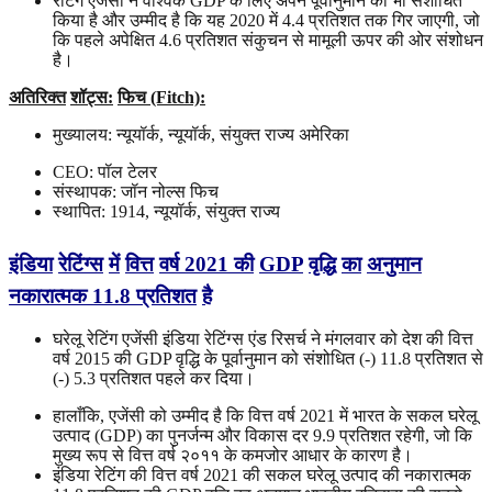
रेटिंग एजेंसी ने वैश्विक GDP के लिए अपने पूर्वानुमान को भी संशोधित
किया है और उम्मीद है कि यह 2020 में 4.4 प्रतिशत तक गिर जाएगी, जो
कि पहले अपेक्षित 4.6 प्रतिशत संकुचन से मामूली ऊपर की ओर संशोधन
है।
अतिरिक्त
शॉट्स
:
फिच (Fitch):
मुख्यालय: न्यूयॉर्क, न्यूयॉर्क, संयुक्त राज्य अमेरिका
CEO: पॉल टेलर
संस्थापक: जॉन नोल्स फिच
स्थापित: 1914, न्यूयॉर्क, संयुक्त राज्य
इंडिया
रेटिंग्स
में
वित्त
वर्ष
2021
की
GDP
वृद्धि
का
अनुमान
नकारात्मक
11.8
प्रतिशत
है
घरेलू रेटिंग एजेंसी इंडिया रेटिंग्स एंड रिसर्च ने मंगलवार को देश की वित्त
वर्ष 2015 की GDP वृद्धि के पूर्वानुमान को संशोधित (-) 11.8 प्रतिशत से
(-) 5.3 प्रतिशत पहले कर दिया।
हालाँकि, एजेंसी को उम्मीद है कि वित्त वर्ष 2021 में भारत के सकल घरेलू
उत्पाद (GDP) का पुनर्जन्म और विकास दर 9.9 प्रतिशत रहेगी, जो कि
मुख्य रूप से वित्त वर्ष २०११ के कमजोर आधार के कारण है।
इंडिया रेटिंग की वित्त वर्ष 2021 की सकल घरेलू उत्पाद की नकारात्मक