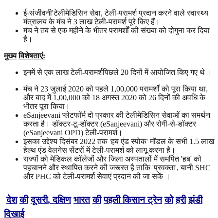
ई-संजीवनी'टेलीमेडिसिन सेवा, टेली-परामर्श प्रदान करने वाले स्वास्थ्य
मंत्रालय के मंच ने 3 लाख टेली-परामर्श पूरे किए हैं।
मंच ने तब से एक महीने के भीतर परामर्शों की संख्या को दोगुना कर दिया
है।
मुख्य
विशेषताएं
:
इनमें से एक लाख टेली-परामर्शपिछले 20 दिनों में आयोजित किए गए थे ।
मंच ने 23 जुलाई 2020 को पहले 1,00,000 परामर्शों को पूरा किया था,
और बाद में 1,00,000 को 18 अगस्त 2020 को 26 दिनों की अवधि के
भीतर पूरा किया।
eSanjeevani प्लेटफॉर्म दो प्रकार की टेलीमेडिसिन सेवाओं का समर्थन
करता है। डॉक्टर-टू-डॉक्टर (eSanjeevani) और रोगी-से-डॉक्टर
(eSanjeevani OPD) टेली-परामर्श।
इसका उद्देश्य दिसंबर 2022 तक 'हब एंड स्पोक' मॉडल के सभी 1.5 लाख
हेल्थ एंड वेलनेस सेंटरों में टेली-परामर्श को लागू करना है।
राज्यों को मेडिकल कॉलेजों और जिला अस्पतालों में समर्पित 'हब' को
पहचानने और स्थापित करने की जरूरत है ताकि 'प्रवक्ता', यानी SHC
और PHC को टेली-परामर्श सेवाएं प्रदान की जा सकें ।
देश
की
दूसरी
,
दक्षिण
भारत
की
पहली
किसान
ट्रेन
को
हरी
झंडी
दिखाई