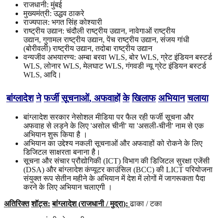
राजधानी: मुंबई
मुख्यमंत्री: उद्धव ठाकरे
राज्यपाल: भगत सिंह कोश्यारी
राष्ट्रीय उद्यान: चंदौली राष्ट्रीय उद्यान, नावेगाओं राष्ट्रीय
उद्यान, गुगामल राष्ट्रीय उद्यान, पेंच राष्ट्रीय उद्यान, संजय गांधी
(बोरीवली) राष्ट्रीय उद्यान, तदोबा राष्ट्रीय उद्यान
वन्यजीव अभयारण्य: अम्बा बरवा WLS, बोर WLS, ग्रेट इंडियन बस्टर्ड
WLS, लोनार WLS, मेलघाट WLS, गंगवडी न्यू ग्रेट इंडियन बस्टर्ड
WLS, आदि।
बांग्लादेश
ने
फर्जी
सूचनाओं
,
अफवाहों
के
खिलाफ
अभियान
चलाया
बांग्लादेश सरकार नेसोशल मीडिया पर फैल रही फर्जी सूचना और
अफवाह से लड़ने के लिए 'असोल चीनी' या 'असली-चीनी' नाम से एक
अभियान शुरू किया है ।
अभियान का उद्देश्य नकली सूचनाओं और अफवाहों को रोकने के लिए
डिजिटल साक्षरता बनाना है।
सूचना और संचार प्रौद्योगिकी (ICT) विभाग की डिजिटल सुरक्षा एजेंसी
(DSA) और बांग्लादेश कंप्यूटर काउंसिल (BCC) की LICT परियोजना
संयुक्त रूप सेतीन महीने के अभियान में देश में लोगों में जागरूकता पैदा
करने के लिए अभियान चलाएगी ।
अतिरिक्त
शॉट्स
:
बांग्लादेश
(
राजधानी
/
मुद्रा
):
ढाका / टका