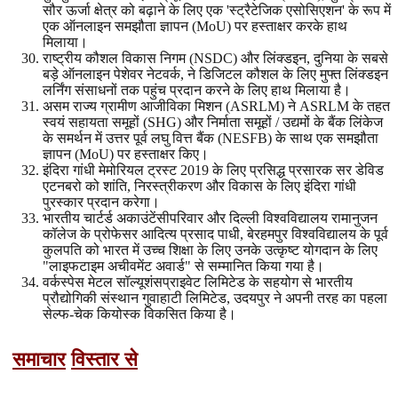
सौर ऊर्जा क्षेत्र को बढ़ाने के लिए एक 'स्ट्रैटेजिक एसोसिएशन' के रूप में
एक ऑनलाइन समझौता ज्ञापन (MoU) पर हस्ताक्षर करके हाथ
मिलाया।
राष्ट्रीय कौशल विकास निगम (NSDC) और लिंक्डइन, दुनिया के सबसे
बड़े ऑनलाइन पेशेवर नेटवर्क, ने डिजिटल कौशल के लिए मुफ्त लिंक्डइन
लर्निंग संसाधनों तक पहुंच प्रदान करने के लिए हाथ मिलाया है।
असम राज्य ग्रामीण आजीविका मिशन (ASRLM) ने ASRLM के तहत
स्वयं सहायता समूहों (SHG) और निर्माता समूहों / उद्यमों के बैंक लिंकेज
के समर्थन में उत्तर पूर्व लघु वित्त बैंक (NESFB) के साथ एक समझौता
ज्ञापन (MoU) पर हस्ताक्षर किए।
इंदिरा गांधी मेमोरियल ट्रस्ट 2019 के लिए प्रसिद्ध प्रसारक सर डेविड
एटनबरो को शांति, निरस्त्रीकरण और विकास के लिए इंदिरा गांधी
पुरस्कार प्रदान करेगा।
भारतीय चार्टर्ड अकाउंटेंसीपरिवार और दिल्ली विश्वविद्यालय रामानुजन
कॉलेज के प्रोफेसर आदित्य प्रसाद पाधी, बेरहमपुर विश्वविद्यालय के पूर्व
कुलपति को भारत में उच्च शिक्षा के लिए उनके उत्कृष्ट योगदान के लिए
"लाइफटाइम अचीवमेंट अवार्ड" से सम्मानित किया गया है।
वर्कस्पेस मेटल सॉल्यूशंसप्राइवेट लिमिटेड के सहयोग से भारतीय
प्रौद्योगिकी संस्थान गुवाहाटी लिमिटेड, उदयपुर ने अपनी तरह का पहला
सेल्फ-चेक कियोस्क विकसित किया है।
समाचार
विस्तार से