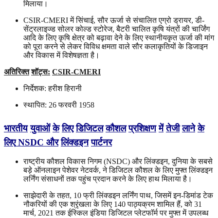
मिलाया।
CSIR-CMERI में सिंचाई, सौर ऊर्जा से संचालित एग्रो ड्रायर, डी-
सेंट्रलाइज्ड सोलर कोल्ड स्टोरेज, बैटरी चालित कृषि यंत्रों की चार्जिंग
आदि के लिए कृषि क्षेत्र को बढ़ावा देने के लिए स्थानीयकृत ऊर्जा की मांग
को पूरा करने से लेकर विविध क्षमता वाले सौर कलाकृतियों के डिजाइन
और विकास में विशेषज्ञता है।
अतिरिक्त
शॉट्स
:
CSIR
-CMERI
निर्देशक: हरीश हिरानी
स्थापित: 26 फरवरी 1958
भारतीय
युवाओं
के
लिए
डिजिटल
कौशल
प्रशिक्षण
में
तेजी
लाने
के
लिए
NSDC
और
लिंक्डइन
पार्टनर
राष्ट्रीय कौशल विकास निगम (NSDC) और लिंक्डइन, दुनिया के सबसे
बड़े ऑनलाइन पेशेवर नेटवर्क, ने डिजिटल कौशल के लिए मुफ्त लिंक्डइन
लर्निंग संसाधनों तक पहुंच प्रदान करने के लिए हाथ मिलाया है।
साझेदारी के तहत, 10 फ्री लिंक्डइन लर्निंग पाथ, जिसमें इन-डिमांड टेक
नौकरियों की एक श्रृंखला के लिए 140 पाठ्यक्रम शामिल हैं, को 31
मार्च, 2021 तक ईस्किल इंडिया डिजिटल प्लेटफॉर्म पर मुफ्त में उपलब्ध