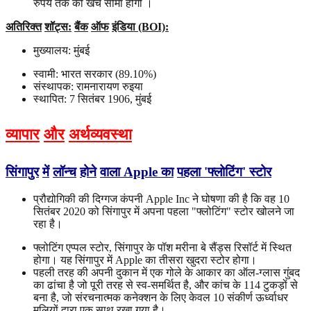
रुपये तक की खर्च सीमा होगी ।
अतिरिक्त
शॉट्स
:
बैंक
ऑफ
इंडिया (BOI):
मुख्यालय: मुंबई
स्वामी: भारत सरकार (89.10%)
संस्थापक: रामनारायण रुइया
स्थापित: 7 सितंबर 1906, मुंबई
व्यापार
और
अर्थव्यवस्था
सिंगापुर
में
लॉन्च
होने
वाला
Apple
का
पहला
'
फ्लोटिंग
'
स्टोर
प्रौद्योगिकी की दिग्गज कंपनी Apple Inc ने घोषणा की है कि वह 10
सितंबर 2020 को सिंगापुर में अपना पहला "फ्लोटिंग" स्टोर खोलने जा
रहा है।
फ्लोटिंग एप्पल स्टोर, सिंगापुर के पॉश मरीना बे सैंड्स रिसॉर्ट में स्थित
होगा। यह सिंगापुर में Apple का तीसरा खुदरा स्टोर होगा।
पहली तरह की अपनी दुकान में एक गोले के आकार का ऑल-ग्लास गुंबद
का ढांचा है जो पूरी तरह से स्व-समर्थित है, और कांच के 114 टुकड़ों से
बना है, जो संरचनात्मक कनेक्शन के लिए केवल 10 संकीर्ण ऊर्ध्वाधर
मुलियों द्वारा एक साथ रखा गया है।