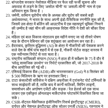
बांग्लादेश सरकार नेसोशल मीडिया पर फैल रही फर्जी सूचना और
अफवाह से लड़ने के लिए 'असोल चीनी' या 'असली-चीनी' नाम से एक
अभियान शुरू किया है ।
जर्मनी, वर्तमान यूरोपीय संघ के अध्यक्ष और यूरोप की सबसे बड़ी
अर्थव्यवस्था, ने भारत के साथ अपनी इंडो-पैसिफिक रणनीति शुरू की है,
जिसमें उस क्षेत्र में बर्लिन की आउटरीच में एक महत्वपूर्ण भूमिका निभाने
की उम्मीद है जहां चीन की आक्रामक विदेश नीति ने देशों को चौंका दिया
है।
महिला एवं बाल विकास मंत्रालय इस महीने मनाए जा रहे तीसरे पोषण
माह के दौरान वेबिनार की एक श्रृंखला का आयोजन कर रहा है।
हैदराबाद, कृत्रिम बुद्धिमत्ता (AI) के क्षेत्र में नौकरियों की पेशकश करने
वाले देश के शीर्ष पांच शहरों में से एक है, नौकरी पोर्टल साइट वास्तव में
एक नवीनतम रिपोर्ट से पता चला है।
राष्ट्रीय सांख्यिकी संगठन (NSO) ने हाल ही में सर्वेक्षण के 75 वें दौर में
'घरेलू सामाजिक उपभोग' पर रिपोर्ट प्रकाशित की, जो 2017-2018 के
बीच आयोजित की गई थी।
एशियाई विकास बैंक (ADB) और भारतसरकार (GoI) ने 8 सितंबर को
$ 500 मिलियन के ऋण पर हस्ताक्षर किए।
टाटा कंसल्टेंसी सर्विसेज ने दक्षिण अफ्रीका में ट्रांसनेट पोर्ट टर्मिनलों के
साथ साझेदारी की है, ताकि बाद में कार्गो मालिकों, शिपिंग लाइनों,
समाशोधन और अग्रेषण एजेंटों और सड़क / रेल हेलर्स को एक साथ
लाकर एक एकीकृत ऑनलाइन मार्केटप्लेस प्लेटफॉर्म विकसित किया जा
सके।
CSIR-सेंट्रल मैकेनिकल इंजीनियरिंग रिसर्च इंस्टीट्यूट (CMERI),
दुर्गापुर और नेशनल इंस्टीट्यूट ऑफ सोलर एनर्जी (NIES), गुरुग्राम ने