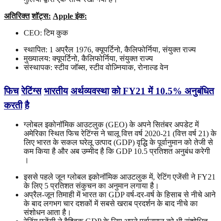
अतिरिक्त
शॉट्स
:
Apple
इंक:
CEO: टिम कुक
स्थापित: 1 अप्रैल 1976, क्यूपर्टिनो, कैलिफोर्निया, संयुक्त राज्य
मुख्यालय: क्यूपर्टिनो, कैलिफोर्निया, संयुक्त राज्य
संस्थापक: स्टीव जॉब्स, स्टीव वोज़्नियाक, रोनाल्ड वेन
फिच
रेटिंग्स
भारतीय
अर्थव्यवस्था
को
FY21
में
10.5%
अनुबंधित
करती
है
ग्लोबल इकोनॉमिक आउटलुक (GEO) के अपने सितंबर अपडेट में
अमेरिका स्थित फिच रेटिंग्स ने चालू वित्त वर्ष 2020-21 (वित्त वर्ष 21) के
लिए भारत के सकल घरेलू उत्पाद (GDP) वृद्धि के पूर्वानुमान को तेजी से
कम किया है और अब उम्मीद है कि GDP 10.5 प्रतिशत अनुबंध करेगी
।
इससे पहले जून ग्लोबल इकोनॉमिक आउटलुक में, रेटिंग एजेंसी ने FY21
के लिए 5 प्रतिशत संकुचन का अनुमान लगाया है।
अप्रैल-जून तिमाही में भारत का GDP वर्ष-दर-वर्ष के हिसाब से नीचे आने
के बाद लगभग चार दशकों में सबसे खराब प्रदर्शन के बाद नीचे का
संशोधन आता है।