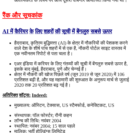
आवश्यकता के विषय पर आज दूसरा वेबिनार आयोजित किया गया था।
रैंक और सूचकांक
AI
में
कैरियर
के
लिए
शहरों
की
सूची
में
बेंगलुरु
सबसे
ऊपर
हैदराबाद, कृत्रिम बुद्धिमत्ता (AI) के क्षेत्र में नौकरियों की पेशकश करने
वाले देश के शीर्ष पांच शहरों में से एक है, नौकरी पोर्टल साइट वास्तव में
एक नवीनतम रिपोर्ट से पता चला है।
एअर इंडिया में करियर के लिए गंतव्यों की सूची में बेंगलुरु सबसे ऊपर है,
इसके बाद मुंबई, हैदराबाद, पुणे और चेन्नई हैं।
क्षेत्र में नौकरी की खोज पिछले वर्ष (जून 2019 से जून 2020) में 106
प्रतिशत बढ़ी है, और यह महामारी की शुरुआत के अनुरूप मार्च से जुलाई
2020 तक 20 प्रतिशत बढ़ गई है।
अतिरिक्त
शॉट्स
:
Indeed:
मुख्यालय: ऑस्टिन, टेक्सास, US स्टैमफोर्ड, कनेक्टिकट, US
संस्थापक: पॉल फोर्स्टर; रौनी कहन
लॉन्च की तिथि: नवंबर 2004
स्थापित: नवंबर 2004; 15 साल पहले
मालिक: भर्ती होल्डिंग्स लिमिटेड