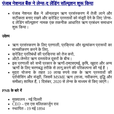
पंजाब नेशनल बैंक ने लेन्स-द लेंडिंग सॉल्यूशन शुरू किया
पंजाब नेशनल बैंक ने ऑनलाइन ऋण प्रसंस्करण में तेजी लाने और
सटीकता बनाए रखने और क्रेडिट प्रस्तावों को मंजूरी देने के लिए 'लेन्स-
द लेंडिंग सॉल्यूशन' नामक एक तकनीक आधारित ऋण प्रबंधन समाधान
शुरू किया।
उद्देश्य
ऋण प्रसंस्करण के लिए प्रणाली, प्रक्रिया और मूल्यांकन प्रारूपों का
मानकीकरण करने के लिए,
क्रेडिट प्रतिबंधों की प्रक्रिया को तेज करो,
ऑटो-जेनरेट ऋण दस्तावेज दूसरों के बीच।
इस प्रणाली को सभी प्रकार के ऋणों-एमएसएमई, कृषि, खुदरा और अन्य
ऋणों के लिए चरणबद्ध तरीके से लागू करने की परिकल्पना की गई है ।
मुद्रा योजना के तहत 10 लाख रुपये तक के ऋण प्रस्तावों की
प्रोसेसिंग और मंजूरी, जिसमें MSME ऋण (ताजा, नवीकरण, वृद्धि और
समीक्षा) शामिल हैं, 1 दिसंबर, 2020 से लेन्स के माध्यम से किए जाएंगे।
PNB
के
बारे
में
मुख्यालय - नई दिल्ली
CEO – एस एस मल्लिकार्जुन राव
स्थापित - 19 मई 1894