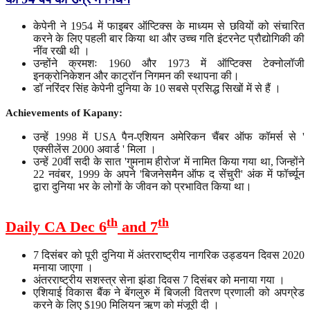
केपेनी ने 1954 में फाइबर ऑप्टिक्स के माध्यम से छवियों को संचारित
करने के लिए पहली बार किया था और उच्च गति इंटरनेट प्रौद्योगिकी की
नींव रखी थी ।
उन्होंने क्रमशः 1960 और 1973 में ऑप्टिक्स टेक्नोलॉजी
इनक्रोनिकेशन और काट्रॉन निगमन की स्थापना की।
डॉ नरिंदर सिंह केपेनी दुनिया के 10 सबसे प्रसिद्ध सिखों में से हैं ।
Achievements of Kapany:
उन्हें 1998 में USA पैन-एशियन अमेरिकन चैंबर ऑफ कॉमर्स से '
एक्सीलेंस 2000 अवार्ड ' मिला ।
उन्हें 20वीं सदी के सात 'गुमनाम हीरोज' में नामित किया गया था, जिन्होंने
22 नवंबर, 1999 के अपने 'बिजनेसमैन ऑफ द सेंचुरी' अंक में फॉर्च्यून
द्वारा दुनिया भर के लोगों के जीवन को प्रभावित किया था।
th
th
Daily CA Dec 6
and 7
7 दिसंबर को पूरी दुनिया में अंतरराष्ट्रीय नागरिक उड्डयन दिवस 2020
मनाया जाएगा ।
अंतरराष्ट्रीय सशस्त्र सेना झंडा दिवस 7 दिसंबर को मनाया गया ।
एशियाई विकास बैंक ने बेंगलुरु में बिजली वितरण प्रणाली को अपग्रेड
करने के लिए $190 मिलियन ऋण को मंजूरी दी ।