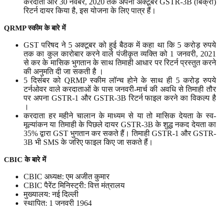
करदाता और 30 नवंबर, 2020 तक अपना अक्टूबर GSTR-3B (बिक्री)
रिटर्न दायर किया है, इस योजना के लिए पात्र हैं।
QRMP
स्कीम
के
बारे
में
GST परिषद ने 5 अक्टूबर को हुई बैठक में कहा था कि 5 करोड़ रुपये
तक का कुल कारोबार करने वाले पंजीकृत व्यक्ति को 1 जनवरी, 2021
से कर के मासिक भुगतान के साथ तिमाही आधार पर रिटर्न प्रस्तुत करने
की अनुमति दी जा सकती है ।
5 दिसंबर को QRMP स्कीम लॉन्च होने के साथ ही 5 करोड़ रुपये
टर्नओवर वाले करदाताओं के पास जनवरी-मार्च की अवधि से तिमाही तौर
पर अपना GSTR-1 और GSTR-3B रिटर्न फाइल करने का विकल्प है
।
करदाता हर महीने चालान के माध्यम से या तो मासिक देयता के स्व-
मूल्यांकन या तिमाही के पिछले दायर GSTR-3B के शुद्ध नकद देयता का
35% द्वारा GST भुगतान कर सकते हैं। तिमाही GSTR-1 और GSTR-
3B भी SMS के जरिए फाइल किए जा सकते हैं।
CBIC
के
बारे
में
CBIC अध्यक्ष: एम अजीत कुमार
CBIC पैरेंट मिनिस्ट्री: वित्त मंत्रालय
मुख्यालय: नई दिल्ली
स्थापित: 1 जनवरी 1964