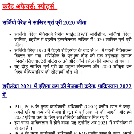
करेंट अफेयर्स: स्पोर्ट्स
सर्जियो
पेरेज़
ने
साखिर
ग्रां
प्री
2020
जीता
सर्जियो पेरेज़ मेक्सिको-रेसिंग प्वाइंट-BWT मर्सिडीज, सर्जियो पेरेज़,
साखिर, बहरीन में बहरीन इंटरनेशनल सर्किट में 2020 साखिर ग्रां प्री
जीता ।
सर्जियो पेरेज़ 1970 में पेड्रो रोड्रिगेज के बाद से F1 में पहली मैक्सिकन
विक्टर बन गया, मर्सिडीज के प्रभुत्व दौड़ की एक श्रृंखला समाप्त
जिसके लिए वाल्टेरी बॉटंस आठवें और जॉर्ज रसेल नौवें समाप्त हो गया ।
यह दौड़ साखिर ग्रां प्री का पहला संस्करण और 2020 फॉर्मूला वन
विश्व चैम्पियनशिप की सोलहवीं दौड़ थी ।
श्रीलंका 2021 में एशिया कप की मेजबानी करेगा, पाकिस्तान 2022
में
PTI, PCB के मुख्य कार्यकारी अधिकारी (CEO) वसीम खान ने कहा,
अगले एशिया कप की मेजबानी जून में श्रीलंका में की जाएगी और हमें
2022 एशिया कप के लिए अब होस्टिंग अधिकार मिल गए हैं ।
इस साल पाकिस्तान में होने वाला यह टूर्नामेंट अब 2021 में श्रीलंका में
हो रहा है ।
PCB के मुख्य कार्यकारी अधिकारी (CEO) वसीम खान ने कहा, अगले