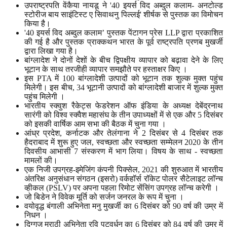
उपराष्ट्रपति वेंकैया नायडू ने '40 इयर्स विद अब्दुल कलाम- अनटोल्ड
स्टोरीज बाय साइंटिस्ट ए सिवाथनु पिल्लई' शीर्षक से पुस्तक का विमोचन
किया है।
'40 इयर्स विद अब्दुल कलाम’ पुस्तक पेंटागन प्रेस LLP द्वारा प्रकाशित
की गई है और पुस्तक प्राक्कथन भारत के पूर्व राष्ट्रपति प्रणब मुखर्जी
द्वारा लिखा गया है।
बांग्लादेश ने दोनों देशों के बीच द्विपक्षीय व्यापार को बढ़ावा देने के लिए
भूटान के साथ तरजीही व्यापार समझौते पर हस्ताक्षर किए ।
इस PTA में 100 बांग्लादेशी उत्पादों को भूटान तक शुल्क मुक्त पहुंच
मिलेगी। इस बीच, 34 भूटानी उत्पादों को बांग्लादेशी बाजार में शुल्क मुक्त
पहुंच मिलेगी ।
भारतीय स्क्वुश रैकेट्स फेडरेशन ऑफ इंडिया के अध्यक्ष देबेंद्रनाथ
सारंगी को विश्व स्क्वैश महासंघ के तीन उपाध्यक्षों में से एक और 5 दिसंबर
को इसकी वार्षिक आम सभा की बैठक में चुना गया ।
आंध्र प्रदेश, कर्नाटक और तेलंगाना ने 2 दिसंबर से 4 दिसंबर तक
हैदराबाद में शुरू हुए जल, स्वच्छता और स्वच्छता सम्मेलन 2020 के तीन
दिवसीय आभासी 7 संस्करण में भाग लिया। विषय के साथ - स्वच्छता
मामलों की।
एक निजी उपग्रह-इमेजिंग कंपनी पिक्सेल, 2021 की शुरुआत में भारतीय
अंतरिक्ष अनुसंधान संगठन (इसरो) वर्कहॉर्स रॉकेट पोलर सैटेलाइट लॉन्च
व्हीकल (PSLV) पर अपना पहला रिमोट सेंसिंग उपग्रह लॉन्च करेगी ।
जो बिडेन ने विवेक मूर्ति को सर्जन जनरल के रूप में चुना ।
वयोवृद्ध बंगाली अभिनेता मनु मुखर्जी का 6 दिसंबर को 90 वर्ष की उम्र में
निधन ।
दिग्गज मराठी अभिनेता रवि पटवर्धन का 6 दिसंबर को 84 वर्ष की उम्र में