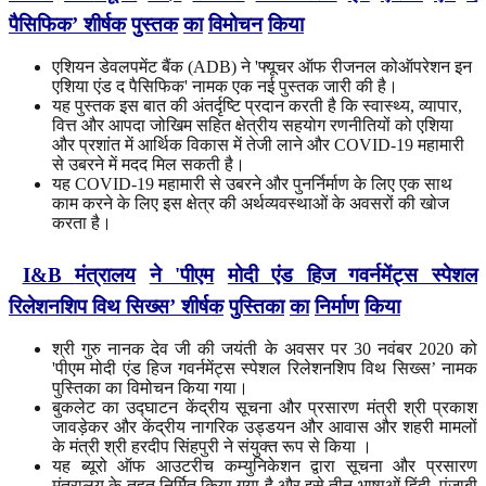
पैसिफिक
’
शीर्षक
पुस्तक
का
विमोचन
किया
एशियन डेवलपमेंट बैंक (ADB) ने 'फ्यूचर ऑफ रीजनल कोऑपरेशन इन
एशिया एंड द पैसिफिक' नामक एक नई पुस्तक जारी की है।
यह पुस्तक इस बात की अंतर्दृष्टि प्रदान करती है कि स्वास्थ्य, व्यापार,
वित्त और आपदा जोखिम सहित क्षेत्रीय सहयोग रणनीतियों को एशिया
और प्रशांत में आर्थिक विकास में तेजी लाने और COVID-19 महामारी
से उबरने में मदद मिल सकती है।
यह COVID-19 महामारी से उबरने और पुनर्निर्माण के लिए एक साथ
काम करने के लिए इस क्षेत्र की अर्थव्यवस्थाओं के अवसरों की खोज
करता है।
I&B
मंत्रालय
ने
'
पीएम
मोदी एंड हिज गवर्नमेंट्स स्पेशल
रिलेशनशिप विथ सिख्स’ शीर्षक
पुस्तिका
का
निर्माण
किया
श्री गुरु नानक देव जी की जयंती के अवसर पर 30 नवंबर 2020 को
'पीएम मोदी एंड हिज गवर्नमेंट्स स्पेशल रिलेशनशिप विथ सिख्स’ नामक
पुस्तिका का विमोचन किया गया।
बुकलेट का उद्घाटन केंद्रीय सूचना और प्रसारण मंत्री श्री प्रकाश
जावड़ेकर और केंद्रीय नागरिक उड्डयन और आवास और शहरी मामलों
के मंत्री श्री हरदीप सिंहपुरी ने संयुक्त रूप से किया ।
यह ब्यूरो ऑफ आउटरीच कम्युनिकेशन द्वारा सूचना और प्रसारण
मंत्रालय के तहत निर्मित किया गया है और इसे तीन भाषाओं हिंदी, पंजाबी