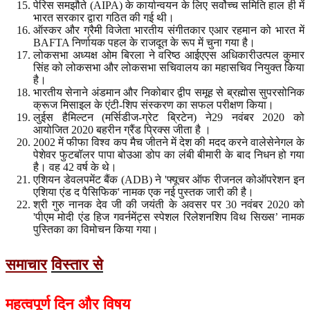
पेरिस समझौते (AIPA) के कार्यान्वयन के लिए सर्वोच्च समिति हाल ही में
भारत सरकार द्वारा गठित की गई थी।
ऑस्कर और ग्रैमी विजेता भारतीय संगीतकार एआर रहमान को भारत में
BAFTA निर्णायक पहल के राजदूत के रूप में चुना गया है।
लोकसभा अध्यक्ष ओम बिरला ने वरिष्ठ आईएएस अधिकारीउत्पल कुमार
सिंह को लोकसभा और लोकसभा सचिवालय का महासचिव नियुक्त किया
है।
भारतीय सेनाने अंडमान और निकोबार द्वीप समूह से ब्रह्मोस सुपरसोनिक
क्रूज मिसाइल के एंटी-शिप संस्करण का सफल परीक्षण किया।
लुईस हैमिल्टन (मर्सिडीज-ग्रेट ब्रिटेन) ने29 नवंबर 2020 को
आयोजित 2020 बहरीन ग्रैंड प्रिक्स जीता है ।
2002 में फीफा विश्व कप मैच जीतने में देश की मदद करने वालेसेनेगल के
पेशेवर फुटबॉलर पापा बोउआ डोप का लंबी बीमारी के बाद निधन हो गया
है। वह 42 वर्ष के थे।
एशियन डेवलपमेंट बैंक (ADB) ने 'फ्यूचर ऑफ रीजनल कोऑपरेशन इन
एशिया एंड द पैसिफिक' नामक एक नई पुस्तक जारी की है।
श्री गुरु नानक देव जी की जयंती के अवसर पर 30 नवंबर 2020 को
'पीएम मोदी एंड हिज गवर्नमेंट्स स्पेशल रिलेशनशिप विथ सिख्स’ नामक
पुस्तिका का विमोचन किया गया।
समाचार
विस्तार से
महत्वपूर्ण
दिन
और
विषय