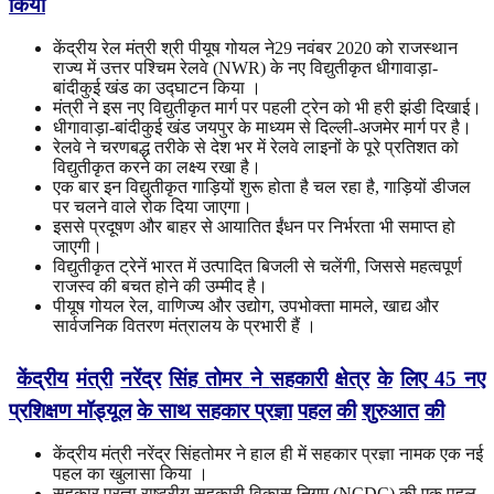
किया
केंद्रीय रेल मंत्री श्री पीयूष गोयल ने29 नवंबर 2020 को राजस्थान
राज्य में उत्तर पश्चिम रेलवे (NWR) के नए विद्युतीकृत धीगावाड़ा-
बांदीकुई खंड का उद्घाटन किया ।
मंत्री ने इस नए विद्युतीकृत मार्ग पर पहली ट्रेन को भी हरी झंडी दिखाई।
धीगावाड़ा-बांदीकुई खंड जयपुर के माध्यम से दिल्ली-अजमेर मार्ग पर है।
रेलवे ने चरणबद्ध तरीके से देश भर में रेलवे लाइनों के पूरे प्रतिशत को
विद्युतीकृत करने का लक्ष्य रखा है।
एक बार इन विद्युतीकृत गाड़ियों शुरू होता है चल रहा है, गाड़ियों डीजल
पर चलने वाले रोक दिया जाएगा।
इससे प्रदूषण और बाहर से आयातित ईंधन पर निर्भरता भी समाप्त हो
जाएगी।
विद्युतीकृत ट्रेनें भारत में उत्पादित बिजली से चलेंगी, जिससे महत्वपूर्ण
राजस्व की बचत होने की उम्मीद है।
पीयूष गोयल रेल, वाणिज्य और उद्योग, उपभोक्ता मामले, खाद्य और
सार्वजनिक वितरण मंत्रालय के प्रभारी हैं ।
केंद्रीय
मंत्री
नरेंद्र
सिंह
तोमर
ने
सहकारी
क्षेत्र
के
लिए
45
नए
प्रशिक्षण
मॉड्यूल
के
साथ
सहकार
प्रज्ञा
पहल
की
शुरुआत
की
केंद्रीय मंत्री नरेंद्र सिंहतोमर ने हाल ही में सहकार प्रज्ञा नामक एक नई
पहल का खुलासा किया ।
सहकार प्रज्ञा राष्ट्रीय सहकारी विकास निगम (NCDC) की एक पहल