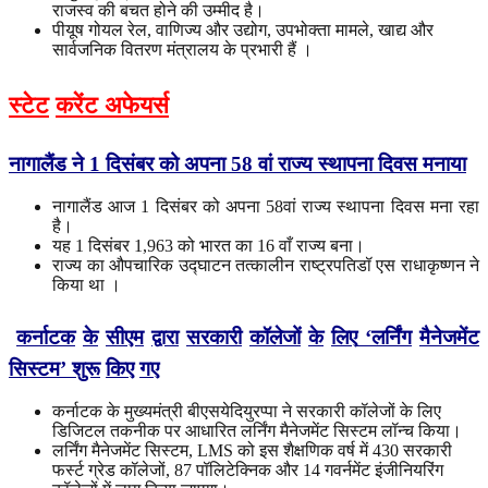
राजस्व की बचत होने की उम्मीद है।
पीयूष गोयल रेल, वाणिज्य और उद्योग, उपभोक्ता मामले, खाद्य और
सार्वजनिक वितरण मंत्रालय के प्रभारी हैं ।
स्टेट
करेंट अफेयर्स
नागालैंड ने 1 दिसंबर को अपना 58 वां राज्य स्थापना दिवस मनाया
नागालैंड आज 1 दिसंबर को अपना 58वां राज्य स्थापना दिवस मना रहा
है।
यह 1 दिसंबर 1,963 को भारत का 16 वाँ राज्य बना।
राज्य का औपचारिक उद्घाटन तत्कालीन राष्ट्रपतिडॉ एस राधाकृष्णन ने
किया था ।
कर्नाटक
के
सीएम
द्वारा
सरकारी
कॉलेजों
के
लिए
‘
लर्निंग
मैनेजमेंट
सिस्टम
’
शुरू
किए
गए
कर्नाटक के मुख्यमंत्री बीएसयेदियुरप्पा ने सरकारी कॉलेजों के लिए
डिजिटल तकनीक पर आधारित लर्निंग मैनेजमेंट सिस्टम लॉन्च किया।
लर्निंग मैनेजमेंट सिस्टम, LMS को इस शैक्षणिक वर्ष में 430 सरकारी
फर्स्ट ग्रेड कॉलेजों, 87 पॉलिटेक्निक और 14 गवर्नमेंट इंजीनियरिंग