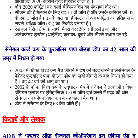
आयोजित 2020 बहरीन ग्रैंड प्रिक्स जीता है ।
दौड़ 2020 फॉर्मूला वन वर्ल्ड चैम्पियनशिप का पंद्रहवां दौर था।
सीजन की हैमिल्टन के लिए यह 11 वीं जीत है और उनके करियर की 95
वीं एफ 1 जीत है। इसके अलावा, हैमिल्टन ने अब फॉर्मूला वन इतिहास में
सबसे अधिक जीत (95) का रिकॉर्ड बनाया है।
रेड बुल रेसिंग टीम के साथी मैक्स वेरस्टैपेन (नीदरलैंड्स) और
अलेक्जेंडर एल्बोन (थाईलैंड) क्रमशः दूसरे और तीसरे स्थान पर रहे।
सेनेगल
वर्ल्ड
कप
के
फुटबॉलर
पापा
बोउबा
डोप
का
42
साल
की
उम्र
में
निधन
हो
गया
2002 में फीफा विश्व कप मैच जीतने में देश की मदद करने वालेसेनेगल के
पेशेवर फुटबॉलर पापा बोउआ डोप का लंबी बीमारी के बाद निधन हो गया
है। वह 42 वर्ष की आयु का था।
2002 के फीफा विश्व कप के उद्घाटन मैच में सेनेगल ने तत्कालीन विश्व
चैंपियन फ्रांस पर ऐतिहासिक 1-0 से जीत दर्ज करने में मदद की और
सेनेगल का फीफा विश्व कप में यह पहला मैच था।
डोप ने सेनेगल के लिए 63 कैप जीते हैं।
किताबें
और
लेखक
ADB
ने
‘
फ्यूचर
ऑफ़
रीजनल
कोऑपरेशन
इन
एशिया
एंड
द