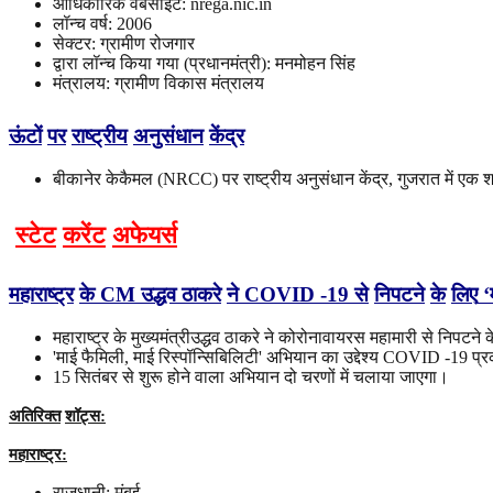
आधिकारिक वेबसाइट: nrega.nic.in
लॉन्च वर्ष: 2006
सेक्टर: ग्रामीण रोजगार
द्वारा लॉन्च किया गया (प्रधानमंत्री): मनमोहन सिंह
मंत्रालय: ग्रामीण विकास मंत्रालय
ऊंटों
पर
राष्ट्रीय
अनुसंधान
केंद्र
बीकानेर केकैमल (NRCC) पर राष्ट्रीय अनुसंधान केंद्र, गुजरात में एक
स्टेट
करेंट
अफेयर्स
महाराष्ट्र
के
CM
उद्धव
ठाकरे
ने
COVID -19
से
निपटने
के
लिए
‘
महाराष्ट्र के मुख्यमंत्रीउद्धव ठाकरे ने कोरोनावायरस महामारी से निपटन
'माई फैमिली, माई रिस्पॉन्सिबिलिटी' अभियान का उद्देश्य COVID -19 प्रक
15 सितंबर से शुरू होने वाला अभियान दो चरणों में चलाया जाएगा।
अतिरिक्त
शॉट्स
:
महाराष्ट्र
:
राजधानी: मुंबई