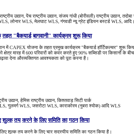
राष्ट्रीय उद्यान, पेंच राष्ट्रीय उद्यान, संजय गांधी (बोरीवली) राष्ट्रीय उद्यान, तदोबा 
ड WLS, लोनार WLS, मेलघाट WLS, गंगवडी न्यू ग्रेट इंडियन बस्टर्ड WLS, आदि
े
तहत
"
बैकयार्ड
बागवानी
"
कार्यक्रम
शुरू
किया
जसवान में CAPEX योजना के तहत प्रमुख कार्यक्रम "बैकयार्ड हॉर्टिकल्चर" शुरू किय
 क्षेत्र मारह में 600 परिवारों को कवर करते हुए 90% सब्सिडी पर किसानों के ब
 बढ़ावा देना औरव्यक्तिगत आवश्यकता को पूरा करना है।
्रीय उद्यान, हेमिस राष्ट्रीय उद्यान, किश्तवाड़ सिटी पार्क
 WLS, गुलमर्ग WLS, जसरोटा WLS, काराकोरम (नुबरा श्योक) आदि WLS
ए
शुल्क
तय
करने
के
लिए
समिति
का
गठन
किया
े के लिए शुल्क तय करने के लिए चार सदस्यीय समिति का गठन किया है।