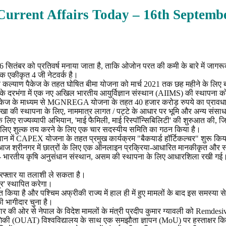
Current Affairs Today – 16th
Septemb
16 सितंबर को प्रतिवर्ष मनाया जाता है, ताकि ओजोन परत की कमी के बारे में जाग
एक एकीकृत 4 जी नेटवर्क है।
रीब कल्याण पैकेज के तहत घोषित बीमा योजना को मार्च 2021 तक छह महीने के लिए ब
 बिहार के दरभंगा में एक नए अखिल भारतीय आयुर्विज्ञान संस्थान (AIIMS) की स्थापना को
त पैकेज के माध्यम से MGNREGA योजना के तहत 40 हजार करोड़ रुपये का प्रावध
 शाखा की स्थापना के लिए, नाममात्र लागत / पट्टे के आधार पर भूमि और अन्य संस
े के लिए राज्यव्यापी अभियान, 'माई फैमिली, माई रिस्पॉन्सिबिलिटी' की शुरुआत की,
े के लिए शुल्क तय करने के लिए एक चार सदस्यीय समिति का गठन किया है।
जसवान में CAPEX योजना के तहत प्रमुख कार्यक्रम "बैकयार्ड हॉर्टिकल्चर" शुरू किय
्हा ने आज श्रीनगर में छात्रों के लिए एक ऑनलाइन प्रक्रिया-आधारित मानकीकृत और
ICAR- भारतीय कृषि अनुसंधान संस्थान, असम की स्थापना के लिए आधारशिला रखी गई
गिरफ्तार या तलाशी ले सकता है।
ंद्र' स्थापित करेगा।
त किया है और पश्चिम अफ्रीकी राज्य में हाल ही में हुए मामलों के बाद इस समस्या 
ी भागीदार चुना है।
सरकार की ओर से नेपाल के विदेश मामलों के मंत्री प्रदीप कुमार ग्यावली को Remdes
योगिकी (OUAT) विश्वविद्यालय के साथ एक समझौता ज्ञापन (MoU) पर हस्ताक्षर किए