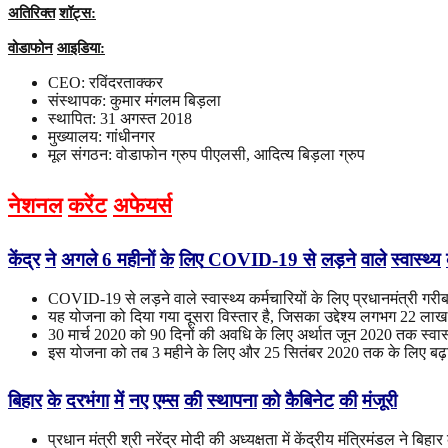
अतिरिक्त
शॉट्स
:
वोडाफोन
आइडिया
:
CEO: रविंदरताक्कर
संस्थापक: कुमार मंगलम बिड़ला
स्थापित: 31 अगस्त 2018
मुख्यालय: गांधीनगर
मूल संगठन: वोडाफोन ग्रुप पीएलसी, आदित्य बिड़ला ग्रुप
नेशनल
करेंट
अफेयर्स
केंद्र
ने
अगले
6
महीनों
के
लिए
COVID-19
से
लड़ने
वाले
स्वास्थ्य
COVID-19 से लड़ने वाले स्वास्थ्य कर्मचारियों के लिए प्रधानमंत्री ग
यह योजना को दिया गया दूसरा विस्तार है, जिसका उद्देश्य लगभग 22 लाख
30 मार्च 2020 को 90 दिनों की अवधि के लिए अर्थात जून 2020 तक स्वास्
इस योजना को तब 3 महीने के लिए और 25 सितंबर 2020 तक के लिए बढ़
बिहार
के
दरभंगा
में
नए
एम्स
की
स्थापना
को
कैबिनेट
की
मंजूरी
प्रधान मंत्री श्री नरेंद्र मोदी की अध्यक्षता में केंद्रीय मंत्रिमंडल ने