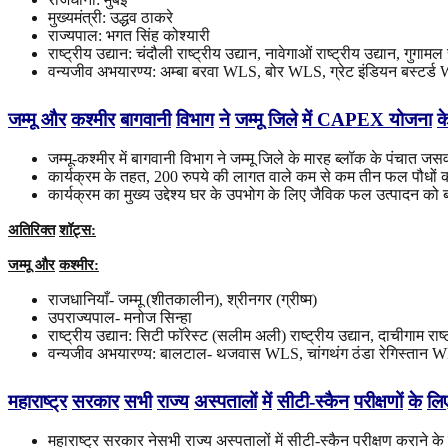
मुख्यमंत्री: उद्धव ठाकरे
राज्यपाल: भगत सिंह कोश्यारी
राष्ट्रीय उद्यान: चंदौली राष्ट्रीय उद्यान, नावेगाओं राष्ट्रीय उद्यान, गुगामल 
वन्यजीव अभयारण्य: अम्बा बरवा WLS, बोर WLS, ग्रेट इंडियन बस्टर्
जम्मू
और
कश्मीर
बागवानी
विभाग
ने
जम्मू
जिले
में
CAPEX
योजना
क
जम्मू-कश्मीर में बागवानी विभाग ने जम्मू जिले के मारह ब्लॉक के पंचात 
कार्यक्रम के तहत, 200 रुपये की लागत वाले कम से कम तीन फल पौधों को
कार्यक्रम का मुख्य उद्देश्य घर के उपभोग के लिए जैविक फल उत्पादन को
अतिरिक्त
शॉट्स
:
जम्मू
और
कश्मीर
:
राजधानियाँ- जम्मू (शीतकालीन), श्रीनगर (ग्रीष्म)
उपराज्यपाल- मनोज सिन्हा
राष्ट्रीय उद्यान: सिटी फॉरेस्ट (सलीम अली) राष्ट्रीय उद्यान, दाचीगाम राष्ट
वन्यजीव अभयारण्य: बालटाल- थजवास WLS, चांगथंग ठंडा रेगिस्तान
महाराष्ट्र
सरकार
सभी
राज्य
अस्पतालों
में
सीटी
-
स्कैन
परीक्षणों
के
लि
महाराष्ट्र सरकार नेसभी राज्य अस्पतालों में सीटी-स्कैन परीक्षण करान