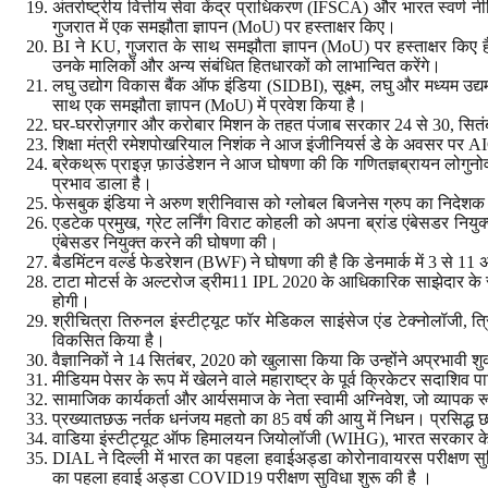
अंतर्राष्ट्रीय वित्तीय सेवा केंद्र प्राधिकरण (IFSCA) और भारत स्वर्ण
गुजरात में एक समझौता ज्ञापन (MoU) पर हस्ताक्षर किए।
BI ने KU, गुजरात के साथ समझौता ज्ञापन (MoU) पर हस्ताक्षर किए हैं,
उनके मालिकों और अन्य संबंधित हितधारकों को लाभान्वित करेंगे।
लघु उद्योग विकास बैंक ऑफ इंडिया (SIDBI), सूक्ष्म, लघु और मध्यम उद्
साथ एक समझौता ज्ञापन (MoU) में प्रवेश किया है।
घर-घररोज़गार और करोबार मिशन के तहत पंजाब सरकार 24 से 30, सितंबर,
शिक्षा मंत्री रमेशपोखरियाल निशंक ने आज इंजीनियर्स डे के अवसर पर AICT
ब्रेकथ्रू प्राइज़ फ़ाउंडेशन ने आज घोषणा की कि गणितज्ञब्रायन लोगुनोव अपने
प्रभाव डाला है।
फेसबुक इंडिया ने अरुण श्रीनिवास को ग्लोबल बिजनेस ग्रुप का निदेशक 
एडटेक प्रमुख, ग्रेट लर्निंग विराट कोहली को अपना ब्रांड एंबेसडर नियु
एंबेसडर नियुक्त करने की घोषणा की।
बैडमिंटन वर्ल्ड फेडरेशन (BWF) ने घोषणा की है कि डेनमार्क में 3 से
टाटा मोटर्स के अल्टरोज ड्रीम11 IPL 2020 के आधिकारिक साझेदार के 
होगी।
श्रीचित्रा तिरुनल इंस्टीट्यूट फॉर मेडिकल साइंसेज एंड टेक्नोलॉजी,
विकसित किया है।
वैज्ञानिकों ने 14 सितंबर, 2020 को खुलासा किया कि उन्होंने अप्रभावी श
मीडियम पेसर के रूप में खेलने वाले महाराष्ट्र के पूर्व क्रिकेटर सदाशिव
सामाजिक कार्यकर्ता और आर्यसमाज के नेता स्वामी अग्निवेश, जो व्यापक
प्रख्यातछऊ नर्तक धनंजय महतो का 85 वर्ष की आयु में निधन। प्रसिद्ध 
वाडिया इंस्टीट्यूट ऑफ हिमालयन जियोलॉजी (WIHG), भारत सरकार के विज्
DIAL ने दिल्ली में भारत का पहला हवाईअड्डा कोरोनावायरस परीक्षण सुविधा
का पहला हवाई अड्डा COVID19 परीक्षण सुविधा शुरू की है ।