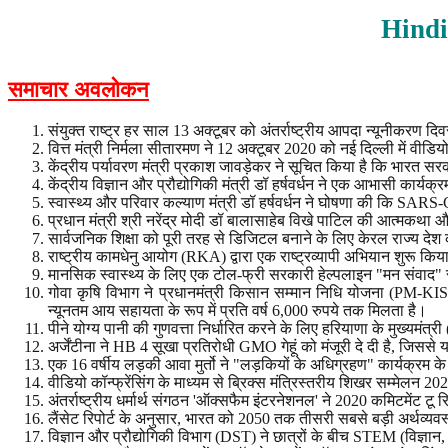
Hindi
समाचार अवलोकन
संयुक्त राष्ट्र हर साल 13 अक्टूबर को अंतर्राष्ट्रीय आपदा न्यूनीकरण द
वित्त मंत्री निर्मला सीतारमण ने 12 अक्टूबर 2020 को नई दिल्ली में वीडि
केंद्रीय पर्यावरण मंत्री प्रकाश जावड़ेकर ने सूचित किया है कि भारत सरकार
केंद्रीय विज्ञान और प्रौद्योगिकी मंत्री डॉ हर्षवर्धन ने एक आभासी कार
स्वास्थ्य और परिवार कल्याण मंत्री डॉ हर्षवर्धन ने घोषणा की कि SARS
प्रधान मंत्री श्री नरेंद्र मोदी डॉ बालासाहेब विखे पाटिल की आत्मकथा
सार्वजनिक शिक्षा को पूरी तरह से डिजिटल बनाने के लिए केरल राज्य देश
राष्ट्रीय कामधेनु आयोग (RKA) द्वारा एक राष्ट्रव्यापी अभियान शुरू 
मानसिक स्वास्थ्य के लिए एक टोल-फ्री सरकारी हेल्पलाइन "मन संवाद" राजस्थ
गोवा कृषि विभाग ने प्रधानमंत्री किसान सम्मान निधि योजना (PM-K
न्यूनतम आय सहायता के रूप में प्रति वर्ष 6,000 रुपये तक मिलता है।
पीने योग्य पानी की गुणवत्ता निर्धारित करने के लिए हरियाणा के मुख्यमंत
अर्जेंटीना ने HB 4 सूखा प्रतिरोधी GMO गेहूं को मंजूरी दे दी है, जिससे
एक 16 वर्षीय लड़की आवा मुर्तो ने "लड़कियों के अधिग्रहण" कार्यक्रम 
वीडियो कॉन्फ्रेंसिंग के माध्यम से ब्रिक्स मंत्रिस्तरीय शिखर सम्मे
अंतर्राष्ट्रीय धर्मार्थ संगठन 'ऑक्सफैम इंटरनेशनल' ने 2020 कमिटमेंट टू
लैंसेट रिपोर्ट के अनुसार, भारत को 2050 तक तीसरी सबसे बड़ी अर्थव्य
विज्ञान और प्रौद्योगिकी विभाग (DST) ने छात्रों के बीच STEM (विज्ञा