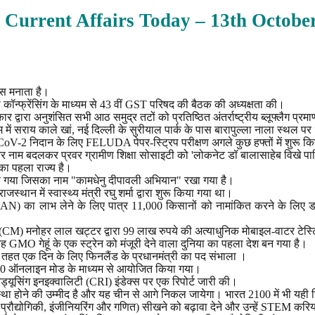
 Current Affairs Today – 13th
Octobe
िवस मनाता है।
यो कॉन्फ्रेंसिंग के माध्यम से 43 वीं GST परिषद की बैठक की अध्यक्षता की।
 द्वारा अनुशंसित सभी आठ समुद्र तटों को प्रतिष्ठित अंतर्राष्ट्रीय ब्लूफ्लैग प्रमा
्यक्रम में सराय काले खां, नई दिल्ली के सुरीयाल पार्क के पास बारापुल्ला नाला 
-CoV-2 निदान के लिए FELUDA पेपर-स्ट्रिप परीक्षण अगले कुछ हफ्तों में शुरू 
 और नाम बदलकर प्रवर ग्रामीण शिक्षा सोसाइटी को 'लोकनेट डॉ बालासाहेब विखे पाट
 का पहला राज्य है।
किया गया जिसका नाम "कामधेनु दीपावली अभियान" रखा गया है।
ान में स्वास्थ्य मंत्री रघु शर्मा द्वारा शुरू किया गया था।
ISAN) का लाभ लेने के लिए पात्र 11,000 किसानों को नामांकित करने के लिए
्री (CM) मनोहर लाल खट्टर द्वारा 99 लाख रुपये की अत्याधुनिक मोबाइल-वाटर टेस्टि
 यह GMO गेहूं के एक स्ट्रेन को मंजूरी देने वाला दुनिया का पहला देश बन गया है।
के तहत एक दिन के लिए फिनलैंड के प्रधानमंत्री का पद संभाला ।
लन 2020 ऑनलाइन मोड के माध्यम से आयोजित किया गया।
 रिड्यूसिंग इनइक्वालिटी (CRI) इंडेक्स पर एक रिपोर्ट जारी की।
वस्था होने की उम्मीद है और यह चीन से आगे निकल जायेगा। भारत 2100 में भी यही
न, प्रौद्योगिकी, इंजीनियरिंग और गणित) सीखने को बढ़ावा देने और उन्हें STEM 