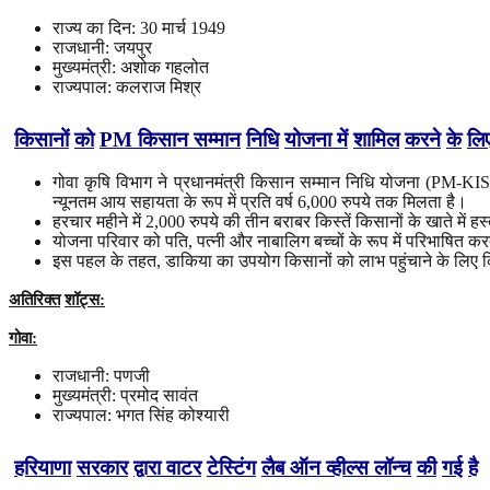
राज्य का दिन: 30 मार्च 1949
राजधानी: जयपुर
मुख्यमंत्री: अशोक गहलोत
राज्यपाल: कलराज मिश्र
किसानों
को
PM
किसान
सम्मान
निधि
योजना
में
शामिल
करने
के
लि
गोवा कृषि विभाग ने प्रधानमंत्री किसान सम्मान निधि योजना (PM-K
न्यूनतम आय सहायता के रूप में प्रति वर्ष 6,000 रुपये तक मिलता है।
हरचार महीने में 2,000 रुपये की तीन बराबर किस्तें किसानों के खाते में हस
योजना परिवार को पति, पत्नी और नाबालिग बच्चों के रूप में परिभाषित कर
इस पहल के तहत, डाकिया का उपयोग किसानों को लाभ पहुंचाने के लि
अतिरिक्त
शॉट्स
:
गोवा
:
राजधानी: पणजी
मुख्यमंत्री: प्रमोद सावंत
राज्यपाल: भगत सिंह कोश्यारी
हरियाणा
सरकार
द्वारा
वाटर
टेस्टिंग
लैब
ऑन
व्हील्स
लॉन्च
की
गई
है