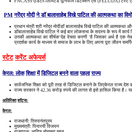
FNCAS9 एडिटर-लिमिटेड यूनिफॉर्म डिटेक्शन एसे (FELUDA) टेस्ट एक प्र
PM
नरेंद्र
मोदी
ने
डॉ
बालासाहेब
विखे
पाटिल
की
आत्मकथा
का
विम
प्रधान मंत्री श्री नरेंद्र मोदीडॉ बालासाहेब विखे पाटिल की आत्मकथा 
डॉबालासाहेब विखे पाटिल ने कई बार लोकसभा के सदस्य के रूप में कार्य
उनकी आत्मकथा का शीर्षक‘देह वेचवा करणी ’है जिसका अर्थ है एक नेक क
प्रदर्शक कार्य के माध्यम से समाज के लाभ के लिए अपना पूरा जीवन समर्
स्टेट
करेंट अफेयर्स
केरल
:
लोक
शिक्षा
में
डिजिटल
बनने
वाला
पहला
राज्य
सार्वजनिक शिक्षा को पूरी तरह से डिजिटल बनाने के लिएकेरल राज्य देश 
राज्य सरकार ने 42.36 करोड़ रुपये की लागत से इसे हासिल किया है। य
अतिरिक्त
शॉट्स
:
केरल
:
राजधानी: तिरुवनंतपुरम
मुख्यमंत्री: पिनारयी विजयन
राज्यपाल: आरिफ मोहम्मद खान