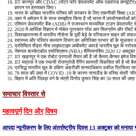
IIT कानपुर और CDAC (सेंटर फॉर डेवलपमेंट ऑफ एडवांस्ड कंप्यूटिंग) न
ज्ञापन पर हस्ताक्षर किए।
भारत के अखिल भारतीय परिषद की सरकार के लिए तकनीकी शिक्षा (AICTE) 
उबर ने अमेज़न पे के साथ समझौता किया है जो भारत में उपयोगकर्ताओं को
एशियन डेवलपमेंट बैंक (ADB) ने राजस्थान माध्यमिक टाउन डेवलपमेंट से
2020 में आर्थिक विज्ञान में नोबेल पुरस्कार पॉल आर मिलग्रोम और रॉबर्ट 
विशाखापत्तनम में भारतीय नौसेना के पूर्वी बेड़े के परिचालन चक्र की
स्वास्थ्य और परिवार कल्याण विभाग का अतिरिक्त प्रभार डॉ के सुधाकर 
प्रतिष्ठित सैंड्रा नीस लाइफटाइम अचीवमेंट अवार्ड भारतीय मूल के परोपक
नेशनल बास्केटबॉल एसोसिएशन (NBA) चैम्पियनशिप 2020 12 अक्टूब
IIT खड़गपुर ने एक रोबोट प्रणाली तैयार की है जो कैमरा-कैप्चर इमेज विश्
IIT मद्रास ने एक स्थायी रोगाणुरोधी रैपिंग सामग्री विकसित की है जो बै
प्रसिद्ध भारतीय मूल के दक्षिण अफ्रीकी मानवाधिकार वकील प्रिसिला जान
78 साल की उम्र में COVID -19 के कारण नागालैंड के वरिष्ठ मंत्री 'सी
बिहार में अति पिछड़ा वर्ग के मंत्री विनोद कुमार सिंह का 50 साल की उम
समाचार
विस्तार से
महत्वपूर्ण
दिन
और
विषय
आपदा
न्यूनीकरण
के
लिए
अंतर्राष्ट्रीय
दिवस
13
अक्टूबर
को
मनाया