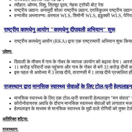
त्यौहार: ओणम, विशु, त्रिशूर पूरम, नेहरू ट्रॉफी बोट रेस
राष्ट्रीय उद्यान: अनामुदी शोला राष्ट्रीय उद्यान, एराविकुलम राष्ट्रीय उद्या
वन्यजीव अभयारण्य: अरमाल WLS, शिमोनी WLS, इडुक्की WLS, पेरिय
राष्ट्रीय
कामधेनु
आयोग
"
कामधेनु
दीपावली
अभियान
"
शुरू
राष्ट्रीय कामधेनु आयोग (RKA) द्वारा एक राष्ट्रव्यापी अभियान शुरू 
उद्देश्य
:
दिवाली के मौसम में गाय के गोबर के व्यापक उपयोग को बढ़ावा देना। आरसीए
11 करोड़ परिवारों तक पहुंचना और गाय के गोबर से बने 33 करोड़ दीयों
इस पहल से अयोध्या में 3 लाख दीये, वाराणसी में 1 लाख दीये प्रज्वलित हो
राजस्थान
द्वारा
मानसिक
स्वास्थ्य
सेवाओं
के
लिए
टोल
-
फ्री
हेल्पलाइन
मानसिक स्वास्थ्य के लिए एक टोल-फ्री सरकारी हेल्पलाइन "मन संवाद" राजस्थ
कोरोनोवायरस अवधि के दौरान मानसिक स्वास्थ्य सेवाओं को लगातार मजब
हेल्पलाइन के माध्यम से मानसिक स्वास्थ्य के मुद्दों वाले रोगियों को मुफ्त 
अतिरिक्त
शॉट्स
:
राजस्थान
: