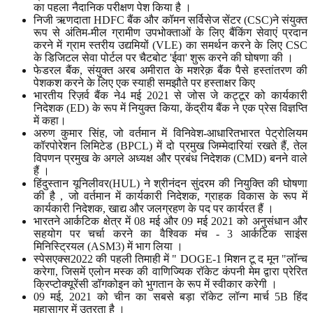
का पहला नैदानिक ​​परीक्षण पेश किया है ।
निजी ऋणदाता HDFC बैंक और कॉमन सर्विसेज सेंटर (CSC)ने संयुक्त
रूप से अंतिम-मील ग्रामीण उपभोक्ताओं के लिए बैंकिंग सेवाएं प्रदान
करने में ग्राम स्तरीय उद्यमियों (VLE) का समर्थन करने के लिए CSC
के डिजिटल सेवा पोर्टल पर चैटबोट 'ईवा' शुरू करने की घोषणा की ।
फेडरल बैंक, संयुक्त अरब अमीरात के मशरेक़ बैंक पैसे हस्तांतरण की
पेशकश करने के लिए एक स्याही समझौते पर हस्ताक्षर किए
भारतीय रिज़र्व बैंक ने4 मई 2021 से जोस जे कट्टूर को कार्यकारी
निदेशक (ED) के रूप में नियुक्त किया, केंद्रीय बैंक ने एक प्रेस विज्ञप्ति
में कहा।
अरुण कुमार सिंह, जो वर्तमान में विनिवेश-आधारितभारत पेट्रोलियम
कॉरपोरेशन लिमिटेड (BPCL) में दो प्रमुख जिम्मेदारियां रखते हैं, तेल
विपणन प्रमुख के अगले अध्यक्ष और प्रबंध निदेशक (CMD) बनने वाले
हैं ।
हिंदुस्तान यूनिलीवर(HUL) ने श्रीनंदन सुंदरम की नियुक्ति की घोषणा
की है , जो वर्तमान में कार्यकारी निदेशक, ग्राहक विकास के रूप में
कार्यकारी निदेशक, खाद्य और जलग्रहण के पद पर कार्यरत हैं ।
भारतने आर्कटिक क्षेत्र में 08 मई और 09 मई 2021 को अनुसंधान और
सहयोग पर चर्चा करने का वैश्विक मंच - 3 आर्कटिक साइंस
मिनिस्ट्रियल (ASM3) में भाग लिया ।
स्पेसएक्स2022 की पहली तिमाही में " DOGE-1 मिशन टू द मून "लॉन्च
करेगा, जिसमें एलोन मस्क की वाणिज्यिक रॉकेट कंपनी मेम द्वारा प्रेरित
क्रिप्टोक्यूरेंसी डॉगकोइन को भुगतान के रूप में स्वीकार करेगी ।
09 मई, 2021 को चीन का सबसे बड़ा रॉकेट लॉन्ग मार्च 5B हिंद
महासागर में उतरता है ।