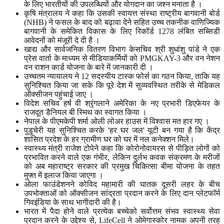
के लिए भारतीयों की उपलब्धियों और योगदान का जश्न मनाता है ।
कृषि मंत्रालय ने कहा कि उसकी स्वायत्त संस्था राष्ट्रीय बागवानी बोर्ड
(NHB) ने फसल के बाद को बढ़ावा देने सहित उच्च तकनीक वाणिज्यिक
बागवानी के समेकित विकास के लिए रिकॉर्ड 1278 लंबित सब्सिडी
आवेदनों को मंजूरी दे दी है ।
खाद्य और सार्वजनिक वितरण विभाग केसचिव श्री शुधांशु पांडे ने एक
प्रेस वार्ता के माध्यम से मीडियाकर्मियों को PMGKAY-3 और वन नेशन
वन राशन कार्ड योजना के बारे में जानकारी दी ।
उच्चतम न्यायालय ने 12 सदस्यीय टास्क फोर्स का गठन किया, ताकि यह
सुनिश्चित किया जा सके कि पूरे देश में सुव्यवस्थित तरीके से मेडिकल
ऑक्सीजन पहुंचाई जाए ।
विदेश सचिव हर्ष वी श्रृंगलाने अमेरिका के नए प्रभारी डिएफेयर के
राजदूत डैनियल बी स्मिथ का स्वागत किया ।
नेपाल के पीएमकेपी शर्मा ओली लोअर हाउस में विश्वास मत हार गए ।
पुडुचेरी यह सुनिश्चित करके 'हर घर जल' यूटी बन गया है कि केंद्र
शासित प्रदेश के हर ग्रामीण घर को घर में नल कनेक्शन मिले।
स्वास्थ्य मंत्री राजेश टोपेने कहा कि कोरोनोवायरस से पीड़ित लोगों को
प्रभावित करने वाले एक गंभीर, लेकिन दुर्लभ कवक संक्रमण के मरीजों
को अब महाराष्ट्र सरकार की प्रमुख चिकित्सा बीमा योजना के तहत
मुफ्त में इलाज किया जाएगा ।
ओला फाउंडेशनने कोविद महामारी की घातक दूसरी लहर के बीच
उपभोक्ताओं को ऑक्सीजन सांद्रता प्रदान करने के लिए दान प्लेटफॉर्म
गिवइंडिया के साथ भागीदारी की है।
भारत में पैदा होने वाले प्रत्येक बच्चेको सर्वोत्तम संभव स्वास्थ्य सेवा
प्रदान करने के उद्देश्य से, LifeCell ने ओमेगास्कोर नामक अपनी तरह