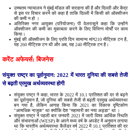
उच्चतम न्यायालय ने मुंबई मॉडल की सराहना की है और दिल्ली और केंद्र
से इस पर विचार करने को कहा है ताकि दिल्ली में किसी को ऑक्सीजन
की कमी न हो ।
अतिरिक्त नगर आयुक्त (परियोजना) पी वेलरासूने कहा कि उन्होंने
ऑक्सीजन की कमी का मुकाबला करने के लिए विभिन्न मोर्चों पर काम
किया।
मुंबई की ऑक्सीजन के लिए प्रति दिन सामान्य मांग210 मीट्रिक टन है,
यह 260 मीट्रिक टन थी और अब, यह 240 मीट्रिक टन है।
करेंट
अफेयर्स
:
बिजनेस
संयुक्त
राष्ट्र
का
पूर्वानुमान
: 2022
में
भारत
दुनिया
की
सबसे
तेजी
से
बढ़ती
प्रमुख
अर्थव्यवस्था
होगी
संयुक्त राष्ट्र ने कहा, भारत के 2022 में 10.1 प्रतिशत की दर से बढ़ने
का पूर्वानुमान है, जो दुनिया की सबसे तेजी से बढ़ती प्रमुख अर्थव्यवस्था
बन गया है, लेकिन आगाह किया कि 2021 का विकास दृष्टिकोण
"अत्यधिक नाजुक" था क्योंकि देश "महामारी का नया अड्डा" था ।
संयुक्त राष्ट्र ने पहली बार जनवरी 2021 में जारी विश्व आर्थिक स्थिति
और संभावनाओं (WESP) के अपने मध्य वर्ष के अपडेट में अनुमान लगाया
था कि भारतीय अर्थव्यवस्था कैलेंडर वर्ष 2022 में 10.1 प्रतिशत की दर