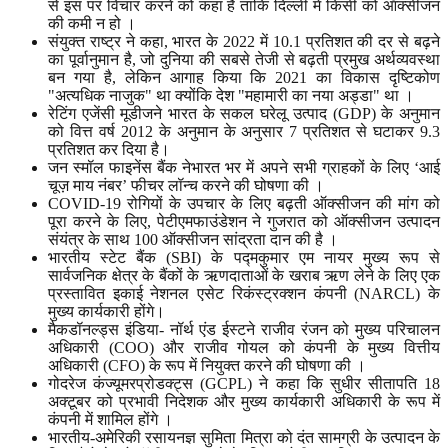
से इस पर विचार करने को कहा है ताकि दिल्ली में किसी को ऑक्सीजन
की कमी न हो ।
संयुक्त राष्ट्र ने कहा, भारत के 2022 में 10.1 प्रतिशत की दर से बढ़ने
का पूर्वानुमान है, जो दुनिया की सबसे तेजी से बढ़ती प्रमुख अर्थव्यवस्था
बन गया है, लेकिन आगाह किया कि 2021 का विकास दृष्टिकोण
"अत्यधिक नाजुक" था क्योंकि देश "महामारी का नया अड्डा" था ।
रेटिंग एजेंसी मूडीजने भारत के सकल घरेलू उत्पाद (GDP) के अनुमान
को वित्त वर्ष 2012 के अनुमान के अनुसार 7 प्रतिशत से घटाकर 9.3
प्रतिशत कर दिया है।
जन स्मॉल फाइनेंस बैंक नेभारत भर में अपने सभी ग्राहकों के लिए ‘आई
चूज़ माय नंबर’ फीचर लॉन्च करने की घोषणा की ।
COVID-19 रोगियों के उपचार के लिए बढ़ती ऑक्सीजन की मांग को
पूरा करने के लिए, पेटीएमफाउंडेशन ने गुजरात को ऑक्सीजन उत्पादन
संयंत्र के साथ 100 ऑक्सीजन सांद्रता दान की है ।
भारतीय स्टेट बैंक (SBI) के पद्मकुमार एम नायर मुख्य रूप से
सार्वजनिक क्षेत्र के बैंकों के ऋणदाताओं के खराब ऋण लेने के लिए एक
प्रस्तावित इकाई नेशनल एसेट रिकंस्ट्रक्शन कंपनी (NARCL) के
मुख्य कार्यकारी होंगे।
मैकडॉनल्ड्स इंडिया- नॉर्थ एंड ईस्टने राजीव रंजन को मुख्य परिचालन
अधिकारी (COO) और राजीव गोयल को कंपनी के मुख्य वित्तीय
अधिकारी (CFO) के रूप में नियुक्त करने की घोषणा की ।
गोदरेज कंज्यूमरप्रोडक्ट्स (GCPL) ने कहा कि सुधीर सीतापति 18
अक्टूबर को प्रभावी निदेशक और मुख्य कार्यकारी अधिकारी के रूप में
कंपनी में शामिल होंगे ।
भारतीय-अमेरिकी रसायनज्ञ सुमिता मित्रा को दंत सामग्री के उत्पादन के