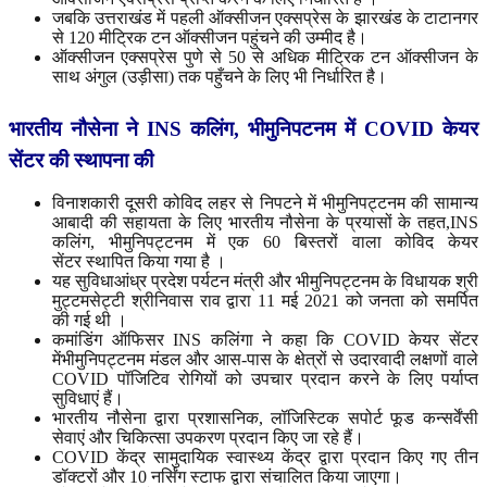
जबकि उत्तराखंड में पहली ऑक्सीजन एक्सप्रेस के झारखंड के टाटानगर
से 120 मीट्रिक टन ऑक्सीजन पहुंचने की उम्मीद है।
ऑक्सीजन एक्सप्रेस पुणे से 50 से अधिक मीट्रिक टन ऑक्सीजन के
साथ अंगुल (उड़ीसा) तक पहुँचने के लिए भी निर्धारित है।
भारतीय
नौसेना
ने
INS
कलिंग
,
भीमुनिपटनम
में
COVID
केयर
सेंटर
की
स्थापना
की
विनाशकारी दूसरी कोविद लहर से निपटने में भीमुनिपट्टनम की सामान्य
आबादी की सहायता के लिए भारतीय नौसेना के प्रयासों के तहत,INS
कलिंग, भीमुनिपट्टनम में एक 60 बिस्तरों वाला कोविद केयर
सेंटर स्थापित किया गया है ।
यह सुविधाआंध्र प्रदेश पर्यटन मंत्री और भीमुनिपट्टनम के विधायक श्री
मुट्टमसेट्टी श्रीनिवास राव द्वारा 11 मई 2021 को जनता को समर्पित
की गई थी ।
कमांडिंग ऑफिसर INS कलिंगा ने कहा कि COVID केयर सेंटर
मेंभीमुनिपट्टनम मंडल और आस-पास के क्षेत्रों से उदारवादी लक्षणों वाले
COVID पॉजिटिव रोगियों को उपचार प्रदान करने के लिए पर्याप्त
सुविधाएं हैं।
भारतीय नौसेना द्वारा प्रशासनिक, लॉजिस्टिक सपोर्ट फूड कन्सर्वेंसी
सेवाएं और चिकित्सा उपकरण प्रदान किए जा रहे हैं।
COVID ​​केंद्र सामुदायिक स्वास्थ्य केंद्र द्वारा प्रदान किए गए तीन
डॉक्टरों और 10 नर्सिंग स्टाफ द्वारा संचालित किया जाएगा।