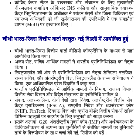
कोविद केयर सेंटर के रखरखाव और संचालन के लिए मुख्यमंत्री
नीरजउदय कमांडिंग ऑफिसर INS कलिंगा और सामुदायिक स्वास्थ्य
केंद्र भिमुनिपट्टनम के अधीक्षक ने पर्यटन मंत्री और जिला चिकित्सा एवं
स्वास्थ्य अधिकारी डॉ जी सूर्यनारायण की उपस्थिति में एक समझौता
ज्ञापन (MoU) पर हस्ताक्षर किए ।
चौथी
भारत
-
स्विस
वित्तीय
वार्ता
वस्तुतः
नई
दिल्ली
में
आयोजित
हुई
चौथी भारत-स्विस वित्तीय वार्ता वीडियो कॉन्फ्रेंसिंग के माध्यम से यहां
आयोजित किया गया।
अजय सेठ, सचिव आर्थिक मामलों ने भारतीय प्रतिनिधिमंडल का नेतृत्व
किया ।
स्विट्जरलैंड की ओर से प्रतिनिधिमंडल का नेतृत्व डेनिएला स्टॉफेल,
राज्य सचिव, और अंतर्राष्ट्रीय वित्त, स्विट्जरलैंड के राज्य सचिवालय ने
किया, एक आधिकारिक प्रेस विज्ञप्ति में कहा गया।
भारतीय प्रतिनिधिमंडल में आर्थिक मामलों के विभाग, राजस्व विभाग,
वित्तीय सेवा विभाग और विदेश मंत्रालय के प्रतिनिधि शामिल थे।
संवाद, अंतर-अलिया, दोनों देशों द्वारा निवेश, अंतर्राष्ट्रीय वित्तीय सेवा
केंद्र प्राधिकरण (IFSCA), राष्ट्रीय निवेश और अवसंरचना कोष
(NIIF), FinTech, टिकाऊ वित्त और क्रॉस बॉर्डर वित्तीय सेवाओं सहित
विभिन्न पहलुओं पर सहयोग के लिए अनुभवों को साझा करना ।
इसके अलावा, G20, अंतर्राष्ट्रीय मुद्रा कोष (IMF) और अर्थव्यवस्था के
डिजिटलीकरण से उत्पन्न कर चुनौतियों से संबंधित मामलों पर बुनियादी
ढांचे के वित्तपोषण के साथ चर्चा की गई, रिलीज को पढ़ें।