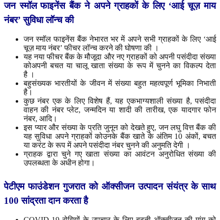
जन
स्मॉल
फाइनेंस
बैंक
ने
अपने
ग्राहकों
के
लिए
‘
आई
चूज़
माय
नंबर
’
सुविधा
लॉन्च
की
जन स्मॉल फाइनेंस बैंक नेभारत भर में अपने सभी ग्राहकों के लिए ‘आई
चूज़ माय नंबर’ फीचर लॉन्च करने की घोषणा की ।
यह नया फीचर बैंक के मौजूदा और नए ग्राहकों को अपनी पसंदीदा संख्या
कोअपनी बचत या चालू खाता संख्या के रूप में चुनने का विकल्प देता
है ।
बहुसंख्यक भारतीयों के जीवन में संख्या बहुत महत्वपूर्ण भूमिका निभाती
है।
कुछ नंबर एक के लिए विशेष हैं, यह एकभाग्यशाली संख्या है, पसंदीदा
वाहन की नंबर प्लेट, जन्मदिन या शादी की तारीख, एक यादगार फोन
नंबर, आदि।
इस प्यार और संख्या के प्रति जुनून को देखते हुए, जन ​​लघु वित्त बैंक की
यह सुविधा अपने ग्राहकों कोउनके बैंक खाते के अंतिम 10 अंकों, बचत
या करंट के रूप में अपने पसंदीदा नंबर चुनने की अनुमति देगी ।
ग्राहक द्वारा चुने गए खाता संख्या का आवंटन अनुरोधित संख्या की
उपलब्धता के अधीन होगा।
पेटीएम
फाउंडेशन
गुजरात
को
ऑक्सीजन
उत्पादन
संयंत्र
के
साथ
100
सांद्रता
दान
करता
है
COVID-19 रोगियों के उपचार के लिए बढ़ती ऑक्सीजन की मांग को