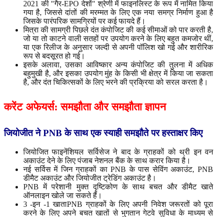
2021 की "गैर-EPO देशों" श्रेणी में फाइनलिस्ट के रूप में नामित किया
गया है, जिससे दांतों की मरम्मत के लिए एक नया समग्र निर्माण हुआ है
जिसके पारंपरिक सामग्रियों पर कई फायदे हैं।
मित्रा की सामग्री पिछले दंत कंपोजिट की कई सीमाओं को पार करती है,
जो या तो काटने वाली सतहों पर उपयोग करने के लिए बहुत कमजोर थीं,
या एक रिलीज के अनुसार जल्दी से अपनी पॉलिश खो गई और शारीरिक
रूप से बदसूरत हो गई।
इसके अलावा, उसका आविष्कार अन्य कंपोजिट की तुलना में अधिक
बहुमुखी है, और इसका उपयोग मुंह के किसी भी क्षेत्र में किया जा सकता
है, और दंत चिकित्सकों के लिए भरने की प्रक्रिया को सरल करता है।
करेंट
अफेयर्स
:
समझौता
और
समझौता
ज्ञापन
जियोजीत ने PNB के साथ एक स्याही समझौते पर हस्ताक्षर किए
जियोजित फाइनेंशियल सर्विसेज ने बाद के ग्राहकों को थ्री इन वन
अकाउंट देने के लिए पंजाब नेशनल बैंक के साथ करार किया है।
नई सर्विस में जिन ग्राहकों का PNB के पास सेविंग अकाउंट, PNB
डीमैट अकाउंट और जियोजीत ट्रेडिंग अकाउंट है।
PNB में परेशानी मुक्त दृष्टिकोण के साथ बचत और डीमैट खाते
ऑनलाइन खोले जा सकते हैं।
3 -इन -1 खाताPNB ग्राहकों के लिए अपनी निवेश जरूरतों को पूरा
करने के लिए अपने बचत खातों से भुगतान गेटवे सुविधा के माध्यम से