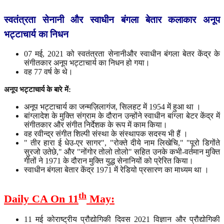
स्वतंत्रता
सेनानी
और
स्वाधीन
बंगला
बेतार
कलाकार
अनूप
भट्टाचार्य
का
निधन
07 मई, 2021 को स्वतंत्रता सेनानीऔर स्वाधीन बंगला बेतर केंद्र के
संगीतकार अनूप भट्टाचार्य का निधन हो गया।
वह 77 वर्ष के थे।
अनूप
भट्टाचार्य
के
बारे
में
:
अनूप भट्टाचार्य का जन्मज़िलागंज, सिलहट में 1954 में हुआ था ।
बांग्लादेश के मुक्ति संग्राम के दौरान उन्होंने स्वाधीन बांग्ला बेटर केंद्र में
संगीतकार और संगीत निर्देशक के रूप में काम किया।
वह रवीन्द्र संगीत शिल्पी संस्था के संस्थापक सदस्य भी हैं ।
" तीर हारा ई धेउ-एर सागर", "रोक्ते दीये नाम लिखेचि," "पूरो डिगोंते
सुरजो उतेछे," और "नोंगोर तोलो तोलो" सहित उनके कभी-वर्तमान मुक्ति
गीतों ने 1971 के दौरान मुक्ति युद्ध सेनानियों को प्रेरित किया।
स्वाधीन बंगला बेतार केंद्र 1971 में रेडियो प्रसारण का माध्यम था ।
th
Daily CA On 11
May:
11 मई कोराष्ट्रीय प्रौद्योगिकी दिवस 2021 विज्ञान और प्रौद्योगिकी