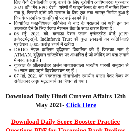
लिए नैनो टेक्नोलॉजी लागू करने के लिए यूरोपीय आविष्कारक पुरस्कार
2021 की "गैर-EPO देशों" श्रेणी में फाइनलिस्ट के रूप में नामित किया
गया है, जिससे दांतों की मरम्मत के लिए एक नया समग्र निर्माण हुआ है
जिसके पारंपरिक सामग्रियों पर कई फायदे हैं।
जियोजित फाइनेंशियल सर्विसेज ने बाद के ग्राहकों को थ्री इन वन
अकाउंट देने के लिए पंजाब नेशनल बैंक के साथ करार किया है।
06 मई, 2021 को, कनाडा पेंशन प्लान इन्वेस्टमेंट बोर्ड (CPP
इन्वेस्टमेंट्स)ने, IndInfravit Trust की कुल इकाइयों का अतिरिक्त9
प्रतिशत 1,005 करोड़ रुपये में खरीदा।
DRDO नेएक कृत्रिम बुद्धिमत्ता विकसित की है जिसका नाम है
ATMAN, बुद्धिमान सॉफ्टवेयर पर आधारित है जो कोविद का पता लगाने
में मदद करता है।
गुजरात के ऑलराउंडर अर्जन नागवासवाला भारतीय पारसी समुदाय से
50 साल बाद पहले क्रिकेटरबन गए हैं ।
07 मई, 2021 को स्वतंत्रता सेनानीऔर स्वाधीन बंगला बेतर केंद्र के
संगीतकार अनूप भट्टाचार्य का निधन हो गया।
Download Daily Hindi Current Affairs 12th
May 2021-
Click Here
Download Daily Score Booster Practice
Questions PDF for Upcoming Bank Prelims